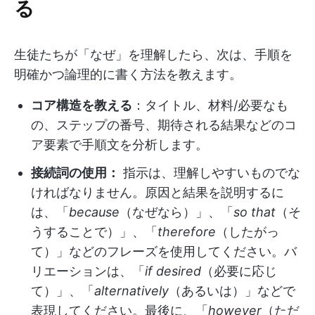
る
生徒たちが「なぜ」を理解したら、次は、手順を
明確かつ論理的に書く方法を教えます。
コア構造を教える
：タイトル、材料/必要なも
の、ステップの番号、期待される結果などのコ
ア要素で手順文を分析します。
接続詞の使用：
指示は、理解しやすいものでな
ければなりません。原因と結果を説明するに
は、「
because
（なぜなら）」、「
so that
（そ
うすることで）」、「
therefore
（したがっ
て）」などのフレーズを使用してください。バ
リエーションは、「
if desired
（必要に応じ
て）」、「
alternatively
（あるいは）」などで
表現してください。最後に、「
however
（ただ