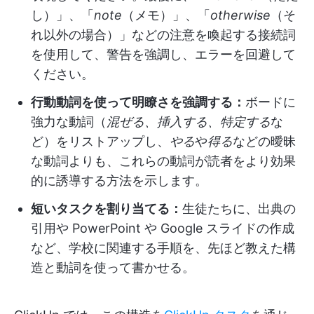
し）」、「
note
（メモ）」、「
otherwise
（そ
れ以外の場合）」などの注意を喚起する接続詞
を使用して、警告を強調し、エラーを回避して
ください。
行動動詞を使って明瞭さを強調する：
ボードに
強力な動詞（
混ぜる、挿入する、特定する
な
ど）をリストアップし、
やる
や
得る
などの曖昧
な動詞よりも、これらの動詞が読者をより効果
的に誘導する方法を示します。
短いタスクを割り当てる：
生徒たちに、出典の
引用や PowerPoint や Google スライドの作成
など、学校に関連する手順を、先ほど教えた構
造と動詞を使って書かせる。