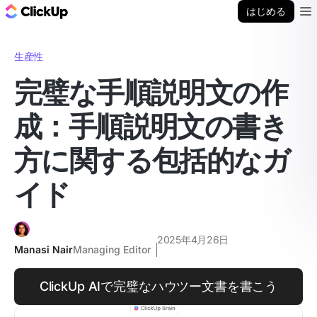
ClickUp ブログ
はじめる
Ope
生産性
完璧な手順説明文の作
成：手順説明文の書き
方に関する包括的なガ
イド
2025年4月26日
Manasi Nair
Managing Editor
ClickUp AIで完璧なハウツー文書を書こう