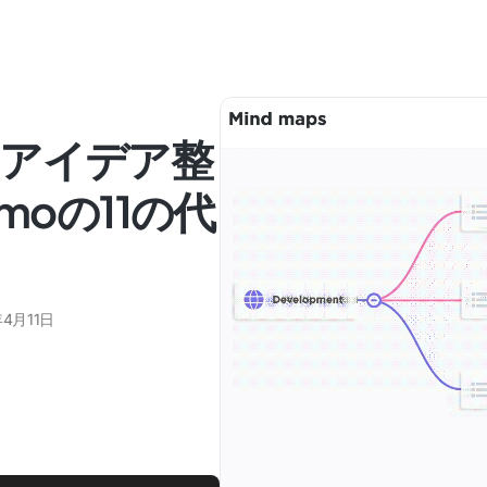
アイデア整
moの11の代
年4月11日