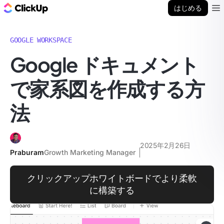
ClickUp ブログ
はじめる
Ope
GOOGLE WORKSPACE
Google ドキュメント
で家系図を作成する方
法
2025年2月26日
Praburam
Growth Marketing Manager
クリックアップホワイトボードでより柔軟
に構築する