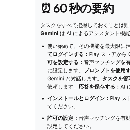
⏰ 60 秒の要約
タスクをすべて把握しておくことは難しい
Gemini
は AI によるアシスタント
使い始めて、その機能を最大限に
てログインする：
Play ストアか
可を設定する：
音声マッチングを有
に設定します。
プロンプトを使用
Gemini と対話します。
タスクを管
依頼します。
応答を保存する：
A
インストールとログイン：
Play
てください。
許可の設定：
音声マッチングを有効
設定してください。