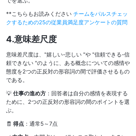
でを選ぶ。
**こちらもお読みください
チームをパルスチェッ
クするための25の従業員満足度アンケートの質問
4.意味差尺度
意味差尺度は、"嬉しい-悲しい "や "信頼できる-信
頼できない "のように、ある概念についての感情や
態度を2つの正反対の形容詞の間で評価させるもの
である。
💡
仕事の進め方
：回答者は自分の感情を表現する
ために、2つの正反対の形容詞の間のポイントを選
ぶ。
🧾
得点
：通常5～7点