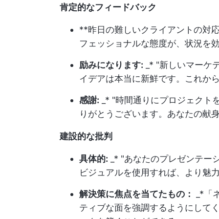
肯定的なフィードバック
**昨日の難しいクライアントの対
フェッショナルな態度が、状況を
励みになります:
_* "新しいマー
イデアは本当に新鮮です。これか
感謝:
_* "時間通りにプロジェク
りがとうございます。あなたの献
建設的な批判
具体的:
_* "あなたのプレゼンテ
ビジュアルを使用すれば、より魅
解決策に焦点を当てたもの：
_*
ティブな面を強調するようにして