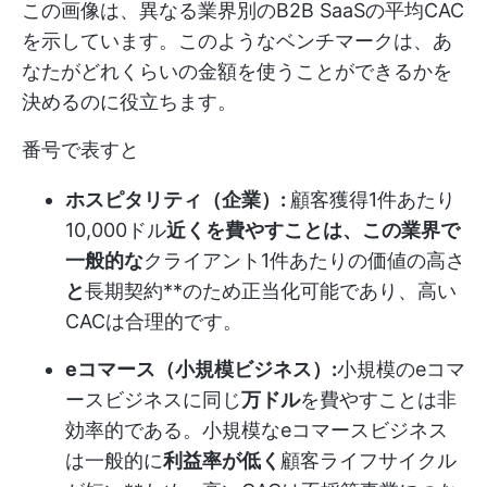
この画像は、異なる業界別のB2B SaaSの平均CAC
を示しています。このようなベンチマークは、あ
なたがどれくらいの金額を使うことができるかを
決めるのに役立ちます。
番号で表すと
ホスピタリティ（企業）:
顧客獲得1件あたり
10,000ドル
近くを費やすことは、この業界で
一般的な
クライアント1件あたりの価値の高さ
と
長期契約**のため正当化可能であり、高い
CACは合理的です。
eコマース（小規模ビジネス）:
小規模のeコマ
ースビジネスに同じ
万ドル
を費やすことは非
効率的である。小規模なeコマースビジネス
は一般的に
利益率が低く
顧客ライフサイクル