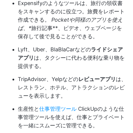
Expensifyのようなツールは、旅行の領収書
をスキャンするのに役立つ。
旅費をレポート
作成できる。
Pocketや同様のアプリを使え
ば、*
旅行記事**、ビデオ、ウェブページを
保存して後で見ることができる。
Lyft、Uber、BlaBlaCarなどの
ライドシェア
アプリ
は、タクシーに代わる便利な乗り物を
提供する。
TripAdvisor、Yelpなどの
レビューアプリ
は、
レストラン、ホテル、アトラクションのレビ
ューを表示します。
生産性と
仕事管理ツール
ClickUpのような仕
事管理ツールを使えば、仕事とプライベート
を一緒にスムーズに管理できる。