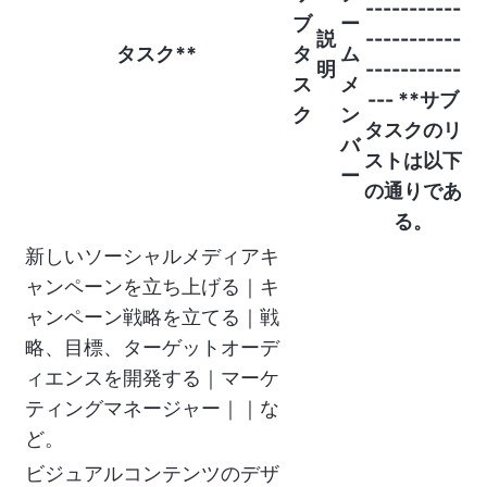
-----------
ブ
ー
説
-----------
タスク**
タ
ム
明
-----------
ス
メ
--- **サブ
ク
ン
タスクのリ
バ
ストは以下
ー
の通りであ
る。
新しいソーシャルメディアキ
ャンペーンを立ち上げる｜キ
ャンペーン戦略を立てる｜戦
略、目標、ターゲットオーデ
ィエンスを開発する｜マーケ
ティングマネージャー｜｜な
ど。
ビジュアルコンテンツのデザ