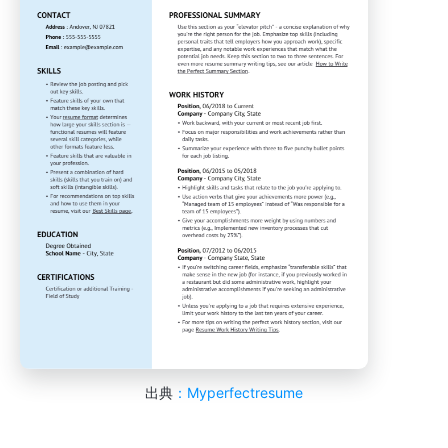
出典
：Myperfectresume