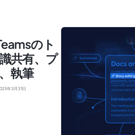
or Teamsのト
知識共有、プ
、執筆
025年3月31日