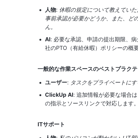
人物
:
休暇の規定について教えていた
事前承認が必要かどうか、また、ど
ん。
AI
: 必要な承認、申請の提出期限、
社のPTO（有給休暇）ポリシーの概
一般的な作業スペースのベストプラクテ
ユーザー
:
タスクをプライベートにす
ClickUp
AI
: 追加情報が必要な場合は
の指示とソースリンクで対応します
ITサポート
人物
:
私のパソコンが動かない！IT