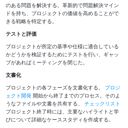
のある問題を解決する。革新的で問題解決マイン
ドを持ち、プロジェクトの価値を高めることがで
きる戦略を特定する。
テストと評価
プロジェクトが所定の基準や仕様に適合している
かどうかを検証するためにテストを行い、ギャッ
プがあればミーティングを閉じた。
文書化
プロジェクトの各フェーズを文書化する。
プロジ
ェクト開発
開始から終了までのプロセス。そのよ
うなファイルや文書を共有する、
チェックリスト
プロジェクト終了時には、主要なハイライトと学
びについて詳細なケーススタディを作成する。