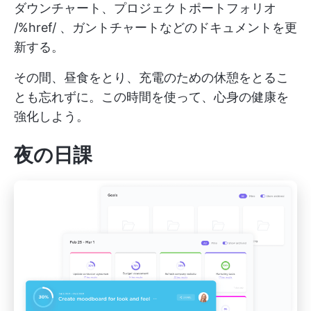
ダウンチャート、プロジェクトポートフォリオ
/%href/ 、ガントチャートなどのドキュメントを更
新する。
その間、昼食をとり、充電のための休憩をとるこ
とも忘れずに。この時間を使って、心身の健康を
強化しよう。
夜の日課