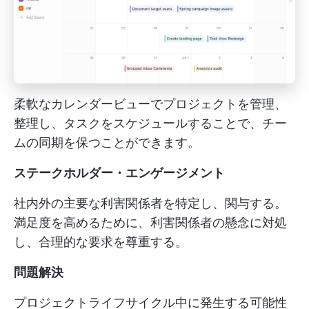
柔軟なカレンダービューでプロジェクトを管理、
整理し、タスクをスケジュールすることで、チー
ムの同期を保つことができます。
ステークホルダー・エンゲージメント
社内外の主要な利害関係者を特定し、関与する。
満足度を高めるために、利害関係者の懸念に対処
し、合理的な要求を尊重する。
問題解決
プロジェクトライフサイクル中に発生する可能性