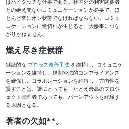
はハイタッチな仕事である。社内外の利害関係者
との絶え間ないコミュニケーションが必要で、ほ
とんど常にオン状態でなければならない。コミュ
ニケーションに途切れが生じると、大惨事につな
がりかねません。
燃え尽き症候群
継続的な
プロセス改善手法
を維持し、コミュニケ
ーションを維持し、規制や法的コンプライアンス
を確保し、コラボレーションを維持し、方向性を
貸すことは、誰にとっても、たとえ最高のプロジ
ェクト管理者であっても、バーンアウトを経験す
る原因となる。
著者の欠如**。