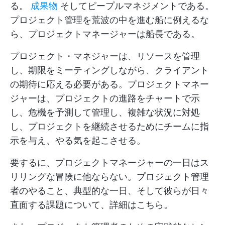
る。
成果物
そしてピープルマネジメントである。
プロジェクト管理を荒波の中を進む船に例えるな
ら、プロジェクトマネージャーは船長である。
プロジェクト・マネジャーは、リソースを管理
し、期限をミーティングしながら、クライアント
の期待に応える必要がある。プロジェクトマネー
ジャーは、プロジェクトの進路をチャートで示
し、危機を予測して管理し、複雑な状況に対処
し、プロジェクトを継続させるためにチームに指
示を与え、やる気を起こさせる。
要するに、プロジェクトマネージャーの一日はス
リリングな冒険に他ならない。プロジェクト管理
者のやること、典型的な一日、そして彼らが日々
直面する課題について、詳細はこちら。