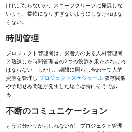
ければならないが、スコープクリープに発展しな
いよう、柔軟になりすぎないようにしなければな
らない。
時間管理
プロジェクト管理者は、影響力のある人材管理者
と熟練した時間管理者の2つの役割を果たさなけれ
ばならない。しかし、期限に照らし合わせて人的
資源を管理し
プロジェクトスケジュール
依存関係
や予期せぬ問題が発生した場合は特にそうであ
る。
不断のコミュニケーション
もうお分かりかもしれないが、プロジェクト管理