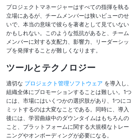
プロジェクトマネージャーはすべての指揮を執る
立場にあるが、チームメンバーは狭いビューのせ
いで、本当の意味で彼らを著者として見ていない
かもしれない。このような抵抗があると、チーム
メンバーに対する支配力、影響力、リーダーシッ
プを発揮することが難しくなります。
ツールとテクノロジー
適切な
プロジェクト管理ソフトウェア
を導入し、
組織全体にプロモーションすることは難しい。1つ
には、市場にはいくつかの選択肢があり、1つにコ
ミットするのは大変なことである。同時に、導入
後には、学習曲線中のダウンタイムはもちろんの
こと、プラットフォームに関する大規模なトレー
ニングやオンボーディングが必要になる。