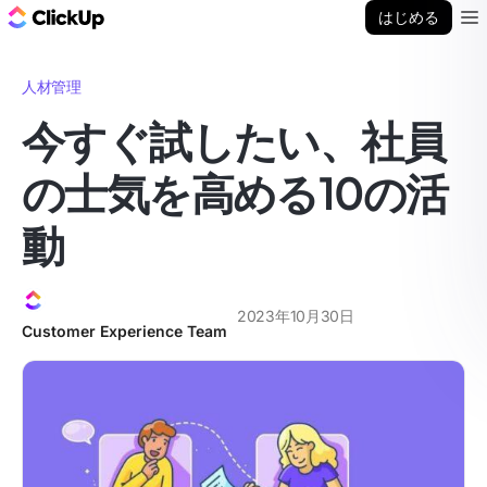
ClickUp ブログ
はじめる
Ope
人材管理
今すぐ試したい、社員
の士気を高める10の活
動
2023年10月30日
Customer Experience Team