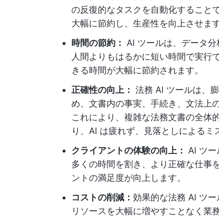
の反復的なタスクを自動化することで
大幅に節約し、生産性を向上させま
時間の節約：
AI ツールは、データ
人間よりもはるかに短い時間で実行
きる時間が大幅に節約されます。
正確性の向上：
法務 AI ツールは
め、文書内の事実、手続き、文法上
これにより、複雑な法務文書の全体
り、AI は疲れず、見落としによるミ
クライアントの体験の向上：
AI ツ
多くの時間を割き、より正確な仕事
ントの満足度が向上します。
コストの削減：
効果的な法務 AI 
リソースを大幅に増やすことなく業