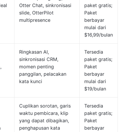
deal
Otter Chat, sinkronisasi
paket gratis;
slide, OtterPilot
Paket
multipresence
berbayar
mulai dari
$16,99/bulan
Ringkasan AI,
Tersedia
sinkronisasi CRM,
paket gratis;
,
momen penting
Paket
panggilan, pelacakan
berbayar
kata kunci
mulai dari
$19/bulan
Cuplikan sorotan, garis
Tersedia
waktu pembicara, klip
paket gratis;
yang dapat dibagikan,
Paket
n
penghapusan kata
berbayar