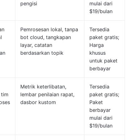
pengisi
mulai dari
$19/bulan
an
Pemrosesan lokal, tanpa
Tersedia
l
bot cloud, tangkapan
paket gratis;
layar, catatan
Harga
han
berdasarkan topik
khusus
untuk paket
berbayar
Metrik keterlibatan,
Tersedia
 tim
lembar penilaian rapat,
paket gratis;
oses
dasbor kustom
Paket
a
berbayar
mulai dari
$19/bulan