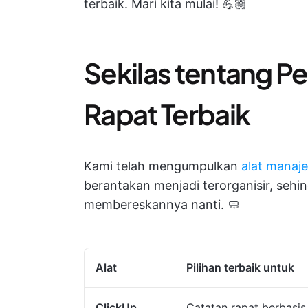
terbaik. Mari kita mulai! 💪🏼
Sekilas tentang P
Rapat Terbaik
Kami telah mengumpulkan
alat manaj
berantakan menjadi terorganisir, sehi
membereskannya nanti. 🧼
Alat
Pilihan terbaik untuk
ClickUp
Catatan rapat berbasis