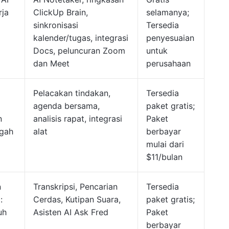
rja
ClickUp Brain,
selamanya;
sinkronisasi
Tersedia
kalender/tugas, integrasi
penyesuaian
Docs, peluncuran Zoom
untuk
dan Meet
perusahaan
Pelacakan tindakan,
Tersedia
agenda bersama,
paket gratis;
n
analisis rapat, integrasi
Paket
ngah
alat
berbayar
mulai dari
$11/bulan
n
Transkripsi, Pencarian
Tersedia
:
Cerdas, Kutipan Suara,
paket gratis;
uh
Asisten AI Ask Fred
Paket
berbayar