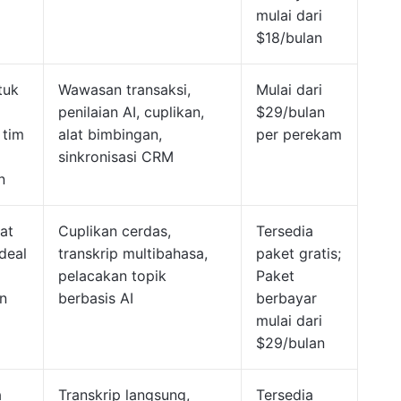
mulai dari
$18/bulan
tuk
Wawasan transaksi,
Mulai dari
penilaian AI, cuplikan,
$29/bulan
 tim
alat bimbingan,
per perekam
sinkronisasi CRM
n
at
Cuplikan cerdas,
Tersedia
deal
transkrip multibahasa,
paket gratis;
pelacakan topik
Paket
n
berbasis AI
berbayar
mulai dari
$29/bulan
a
Transkrip langsung,
Tersedia