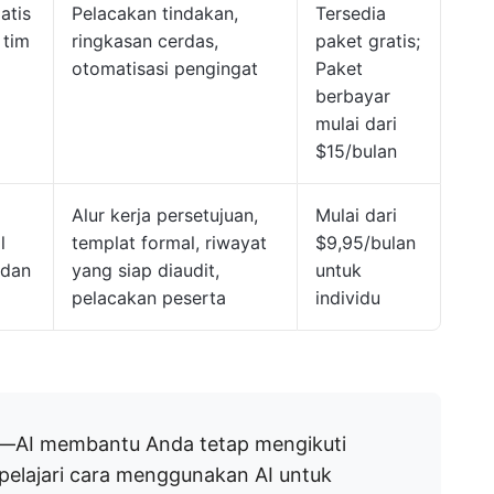
atis
Pelacakan tindakan,
Tersedia
 tim
ringkasan cerdas,
paket gratis;
otomatisasi pengingat
Paket
berbayar
mulai dari
$15/bulan
Alur kerja persetujuan,
Mulai dari
l
templat formal, riwayat
$9,95/bulan
 dan
yang siap diaudit,
untuk
pelacakan peserta
individu
t—AI membantu Anda tetap mengikuti
pelajari cara menggunakan AI untuk