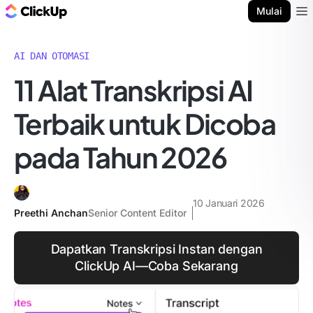
Blog ClickUp
Mulai
Ope
AI DAN OTOMASI
11 Alat Transkripsi AI
Terbaik untuk Dicoba
pada Tahun 2026
10 Januari 2026
Preethi Anchan
Senior Content Editor
Dapatkan Transkripsi Instan dengan
ClickUp AI—Coba Sekarang