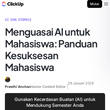
Blog ClickUp
Mulai
Ope
AI DAN OTOMASI
Menguasai AI untuk
Mahasiswa: Panduan
Kesuksesan
Mahasiswa
29 Januari 2026
Preethi Anchan
Senior Content Editor
Gunakan Kecerdasan Buatan (AI) untuk
Mendukung Semester Anda