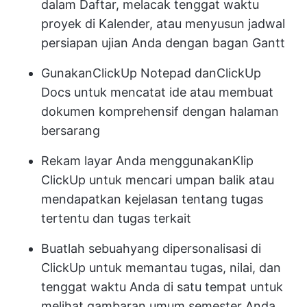
dalam Daftar, melacak tenggat waktu
proyek di Kalender, atau menyusun jadwal
persiapan ujian Anda dengan bagan Gantt
Gunakan
ClickUp Notepad
dan
ClickUp
Docs
untuk mencatat ide atau membuat
dokumen komprehensif dengan halaman
bersarang
Rekam layar Anda menggunakan
Klip
ClickUp
untuk mencari umpan balik atau
mendapatkan kejelasan tentang tugas
tertentu dan tugas terkait
Buatlah sebuah
yang dipersonalisasi di
ClickUp
untuk memantau tugas, nilai, dan
tenggat waktu Anda di satu tempat untuk
melihat gambaran umum semester Anda