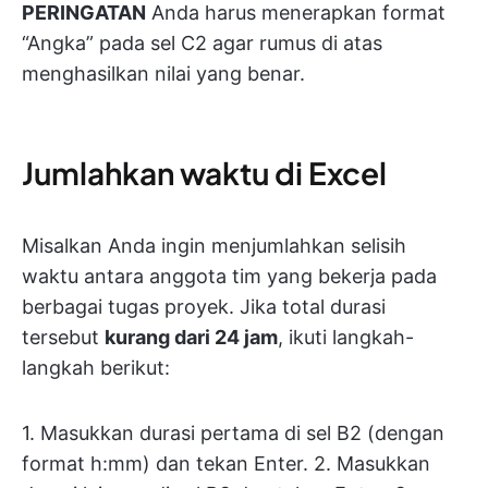
PERINGATAN
Anda harus menerapkan format
“Angka” pada sel C2 agar rumus di atas
menghasilkan nilai yang benar.
Jumlahkan waktu di Excel
Misalkan Anda ingin menjumlahkan selisih
waktu antara anggota tim yang bekerja pada
berbagai tugas proyek. Jika total durasi
tersebut
kurang dari 24 jam
, ikuti langkah-
langkah berikut:
1. Masukkan durasi pertama di sel B2 (dengan
format h:mm) dan tekan Enter. 2. Masukkan