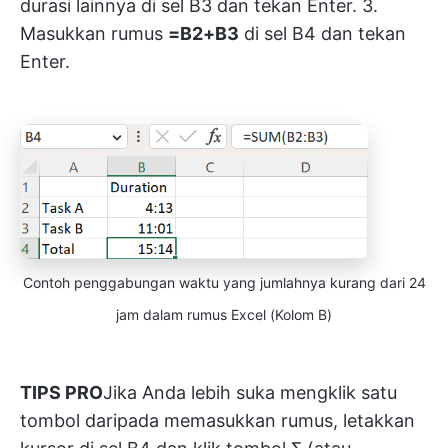
durasi lainnya di sel B3 dan tekan Enter. 3.
Masukkan rumus
=B2+B3
di sel B4 dan tekan
Enter.
Contoh penggabungan waktu yang jumlahnya kurang dari 24
jam dalam rumus Excel (Kolom B)
TIPS PRO
Jika Anda lebih suka mengklik satu
tombol daripada memasukkan rumus, letakkan