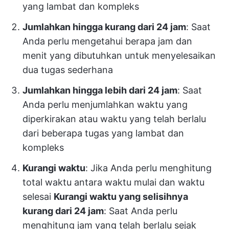
yang lambat dan kompleks
Jumlahkan hingga kurang dari 24 jam
: Saat
Anda perlu mengetahui berapa jam dan
menit yang dibutuhkan untuk menyelesaikan
dua tugas sederhana
Jumlahkan hingga lebih dari 24 jam
: Saat
Anda perlu menjumlahkan waktu yang
diperkirakan atau waktu yang telah berlalu
dari beberapa tugas yang lambat dan
kompleks
Kurangi waktu
: Jika Anda perlu menghitung
total waktu antara waktu mulai dan waktu
selesai
Kurangi waktu yang selisihnya
kurang dari 24 jam
: Saat Anda perlu
menghitung jam yang telah berlalu sejak