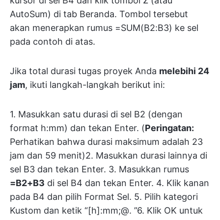
kursor di sel B4 dan klik tombol Σ (atau
AutoSum) di tab Beranda. Tombol tersebut
akan menerapkan rumus =SUM(B2:B3) ke sel
pada contoh di atas.
Jika total durasi tugas proyek Anda
melebihi 24
jam
, ikuti langkah-langkah berikut ini:
1. Masukkan satu durasi di sel B2 (dengan
format h:mm) dan tekan Enter. (
Peringatan:
Perhatikan bahwa durasi maksimum adalah 23
jam dan 59 menit)2. Masukkan durasi lainnya di
sel B3 dan tekan Enter. 3. Masukkan rumus
=B2+B3
di sel B4 dan tekan Enter. 4. Klik kanan
pada B4 dan pilih Format Sel. 5. Pilih kategori
Kustom dan ketik “[h]:mm;@. ”6. Klik OK untuk