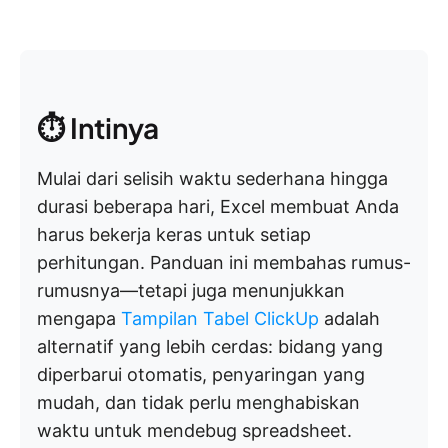
⏱️ Intinya
Mulai dari selisih waktu sederhana hingga
durasi beberapa hari, Excel membuat Anda
harus bekerja keras untuk setiap
perhitungan. Panduan ini membahas rumus-
rumusnya—tetapi juga menunjukkan
mengapa
Tampilan Tabel ClickUp
adalah
alternatif yang lebih cerdas: bidang yang
diperbarui otomatis, penyaringan yang
mudah, dan tidak perlu menghabiskan
waktu untuk mendebug spreadsheet.