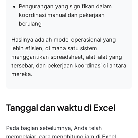
Pengurangan yang signifikan dalam
koordinasi manual dan pekerjaan
berulang
Hasilnya adalah model operasional yang
lebih efisien, di mana satu sistem
menggantikan spreadsheet, alat-alat yang
tersebar, dan pekerjaan koordinasi di antara
mereka.
Tanggal dan waktu di Excel
Pada bagian sebelumnya, Anda telah
mempelajari cara menghitung jam di Excel.