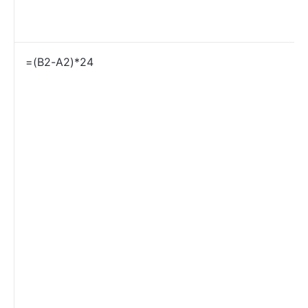
=(B2-A2)*24