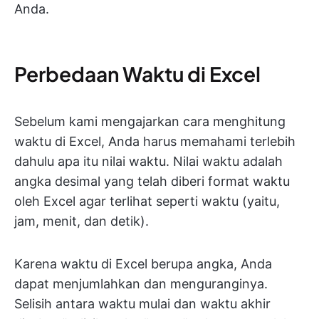
Anda.
Perbedaan Waktu di Excel
Sebelum kami mengajarkan cara menghitung
waktu di Excel, Anda harus memahami terlebih
dahulu apa itu nilai waktu. Nilai waktu adalah
angka desimal yang telah diberi format waktu
oleh Excel agar terlihat seperti waktu (yaitu,
jam, menit, dan detik).
Karena waktu di Excel berupa angka, Anda
dapat menjumlahkan dan menguranginya.
Selisih antara waktu mulai dan waktu akhir