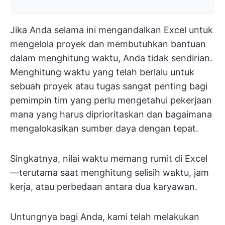
Jika Anda selama ini mengandalkan Excel untuk
mengelola proyek dan membutuhkan bantuan
dalam menghitung waktu, Anda tidak sendirian.
Menghitung waktu yang telah berlalu untuk
sebuah proyek atau tugas sangat penting bagi
pemimpin tim yang perlu mengetahui pekerjaan
mana yang harus diprioritaskan dan bagaimana
mengalokasikan sumber daya dengan tepat.
Singkatnya, nilai waktu memang rumit di Excel
—terutama saat menghitung selisih waktu, jam
kerja, atau perbedaan antara dua karyawan.
Untungnya bagi Anda, kami telah melakukan