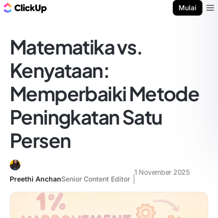
Blog ClickUp
Mulai
Ope
Matematika vs.
Kenyataan:
Memperbaiki Metode
Peningkatan Satu
Persen
1 November 2025
Preethi Anchan
Senior Content Editor