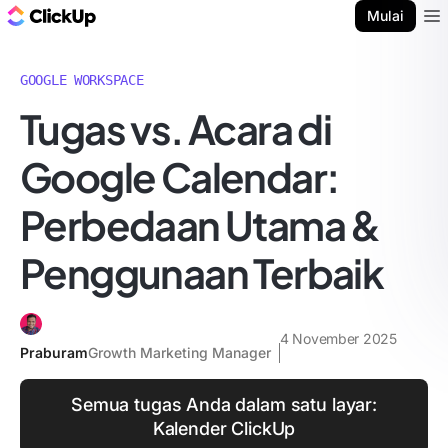
Blog ClickUp
Mulai
Ope
GOOGLE WORKSPACE
Tugas vs. Acara di
Google Calendar:
Perbedaan Utama &
Penggunaan Terbaik
4 November 2025
Praburam
Growth Marketing Manager
Semua tugas Anda dalam satu layar:
Kalender ClickUp