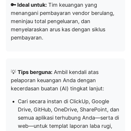
🔑 Ideal untuk:
Tim keuangan yang
menangani pembayaran vendor berulang,
meninjau total pengeluaran, dan
menyelaraskan arus kas dengan siklus
pembayaran.
💡
Tips berguna:
Ambil kendali atas
pelaporan keuangan Anda dengan
kecerdasan buatan (AI) tingkat lanjut:
Cari secara instan di ClickUp, Google
Drive, GitHub, OneDrive, SharePoint, dan
semua aplikasi terhubung Anda—serta di
web—untuk templat laporan laba rugi,