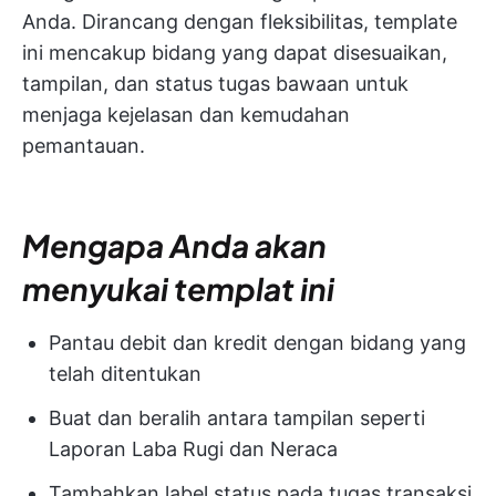
Anda. Dirancang dengan fleksibilitas, template
ini mencakup bidang yang dapat disesuaikan,
tampilan, dan status tugas bawaan untuk
menjaga kejelasan dan kemudahan
pemantauan.
Mengapa Anda akan
menyukai templat ini
Pantau debit dan kredit dengan bidang yang
telah ditentukan
Buat dan beralih antara tampilan seperti
Laporan Laba Rugi dan Neraca
Tambahkan label status pada tugas transaksi