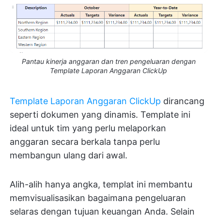
Pantau kinerja anggaran dan tren pengeluaran dengan
Template Laporan Anggaran ClickUp
Template Laporan Anggaran ClickUp
dirancang
seperti dokumen yang dinamis. Template ini
ideal untuk tim yang perlu melaporkan
anggaran secara berkala tanpa perlu
membangun ulang dari awal.
Alih-alih hanya angka, templat ini membantu
memvisualisasikan bagaimana pengeluaran
selaras dengan tujuan keuangan Anda. Selain