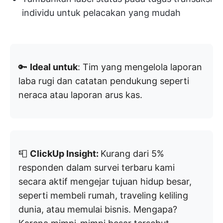
individu untuk pelacakan yang mudah
🔑
Ideal untuk
: Tim yang mengelola laporan
laba rugi dan catatan pendukung seperti
neraca atau laporan arus kas.
📮
ClickUp Insight:
Kurang dari 5%
responden dalam survei terbaru kami
secara aktif mengejar tujuan hidup besar,
seperti membeli rumah, traveling keliling
dunia, atau memulai bisnis. Mengapa?