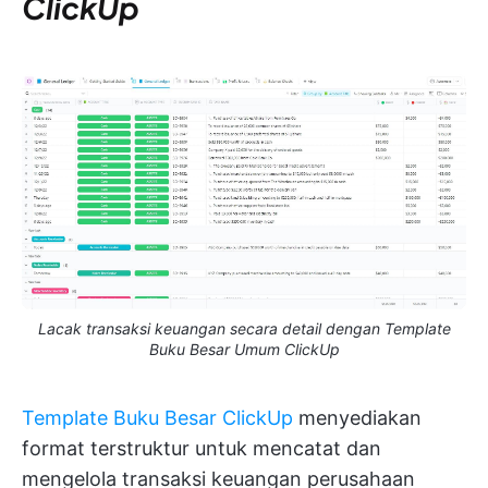
ClickUp
Lacak transaksi keuangan secara detail dengan Template
Buku Besar Umum ClickUp
Template Buku Besar ClickUp
menyediakan
format terstruktur untuk mencatat dan
mengelola transaksi keuangan perusahaan