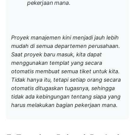
pekerjaan mana.
Proyek manajemen kini menjadi jauh lebih
mudah di semua departemen perusahaan.
Saat proyek baru masuk, kita dapat
menggunakan templat yang secara
otomatis membuat semua tiket untuk kita.
Tidak hanya itu, tetapi setiap orang secara
otomatis ditugaskan tugasnya, sehingga
tidak ada kebingungan tentang siapa yang
harus melakukan bagian pekerjaan mana.