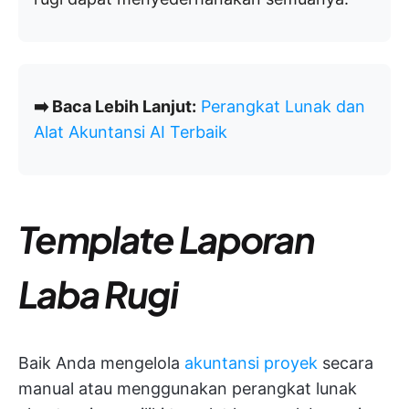
➡️ Baca Lebih Lanjut:
Perangkat Lunak dan
Alat Akuntansi AI Terbaik
Template Laporan
Laba Rugi
Baik Anda mengelola
akuntansi proyek
secara
manual atau menggunakan perangkat lunak