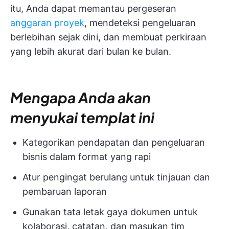
itu, Anda dapat memantau pergeseran
anggaran proyek
, mendeteksi pengeluaran
berlebihan sejak dini, dan membuat perkiraan
yang lebih akurat dari bulan ke bulan.
Mengapa Anda akan
menyukai templat ini
Kategorikan pendapatan dan pengeluaran
bisnis dalam format yang rapi
Atur pengingat berulang untuk tinjauan dan
pembaruan laporan
Gunakan tata letak gaya dokumen untuk
kolaborasi, catatan, dan masukan tim