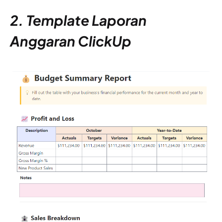
2. Template Laporan
Anggaran ClickUp