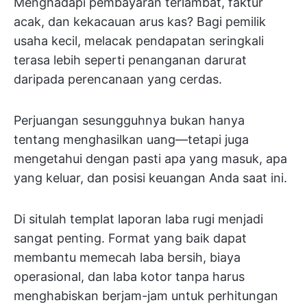
Menghadapi pembayaran terlambat, faktur
acak, dan kekacauan arus kas? Bagi pemilik
usaha kecil, melacak pendapatan seringkali
terasa lebih seperti penanganan darurat
daripada perencanaan yang cerdas.
Perjuangan sesungguhnya bukan hanya
tentang menghasilkan uang—tetapi juga
mengetahui dengan pasti apa yang masuk, apa
yang keluar, dan posisi keuangan Anda saat ini.
Di situlah templat laporan laba rugi menjadi
sangat penting. Format yang baik dapat
membantu memecah laba bersih, biaya
operasional, dan laba kotor tanpa harus
menghabiskan berjam-jam untuk perhitungan