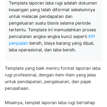
Template laporan laba rugi adalah dokumen
keuangan yang telah diformat sebelumnya
untuk melacak pendapatan dan
pengeluaran suatu bisnis selama periode
tertentu. Template ini memudahkan proses
pencatatan angka-angka kunci seperti
KPI
penjualan
bersih, biaya barang yang dijual,
laba operasional, dan laba bersih.
Template yang baik meniru format laporan laba
rugi profesional, dengan item-item yang jelas
untuk pendapatan, pengeluaran, dan pajak
perusahaan.
Misalnya, templat laporan laba rugi bertahap