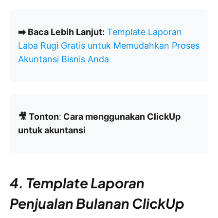
➡️ Baca Lebih Lanjut:
Template Laporan
Laba Rugi Gratis untuk Memudahkan Proses
Akuntansi Bisnis Anda
🎥 Tonton
:
Cara menggunakan ClickUp
untuk akuntansi
4. Template Laporan
Penjualan Bulanan ClickUp