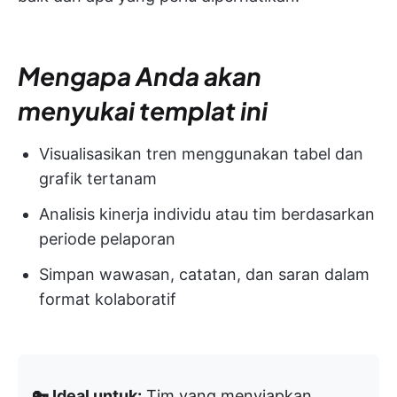
Mengapa Anda akan
menyukai templat ini
Visualisasikan tren menggunakan tabel dan
grafik tertanam
Analisis kinerja individu atau tim berdasarkan
periode pelaporan
Simpan wawasan, catatan, dan saran dalam
format kolaboratif
🔑 Ideal untuk:
Tim yang menyiapkan