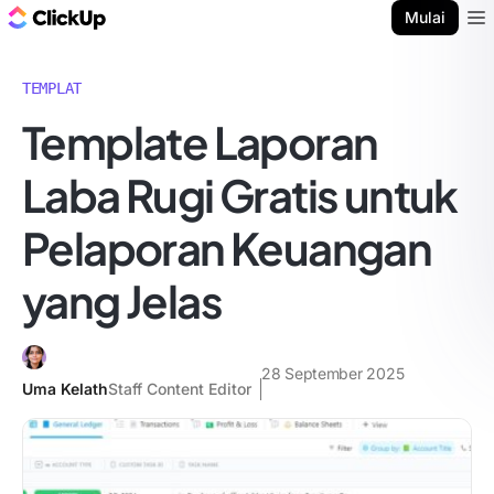
Blog ClickUp
Mulai
Ope
TEMPLAT
Template Laporan
Laba Rugi Gratis untuk
Pelaporan Keuangan
yang Jelas
28 September 2025
Uma Kelath
Staff Content Editor