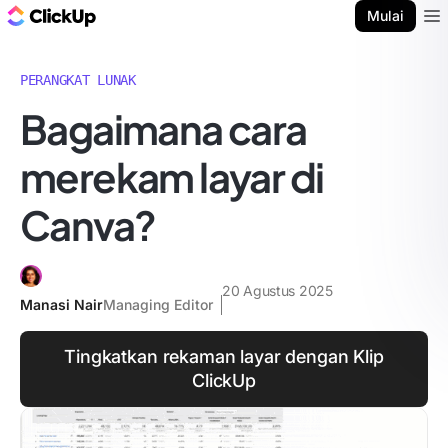
Blog ClickUp
Mulai
Ope
PERANGKAT LUNAK
Bagaimana cara
merekam layar di
Canva?
20 Agustus 2025
Manasi Nair
Managing Editor
Tingkatkan rekaman layar dengan Klip
ClickUp