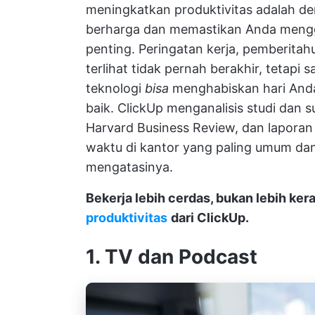
meningkatkan produktivitas adalah 
berharga dan memastikan Anda mengg
penting. Peringatan kerja, pemberitah
terlihat tidak pernah berakhir, tetap
teknologi
bisa
menghabiskan hari And
baik.
ClickUp
menganalisis studi dan su
Harvard Business Review, dan lapora
waktu di kantor yang paling umum dan
mengatasinya.
Bekerja lebih cerdas, bukan lebih k
produktivitas
dari ClickUp.
1. TV dan Podcast