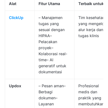
Alat
Fitur Utama
Terbaik untuk
ClickUp
– Manajemen
Tim kesehatan
tugas yang
yang mengelola
sesuai dengan
alur kerja dan
HIPAA–
tugas klinis
Pelacakan
proyek–
Kolaborasi real-
time– AI
generatif untuk
dokumentasi
Updox
– Pesan aman–
Profesional
Berbagi
medis dan
dokumen–
praktik yang
Layanan
membutuhkan