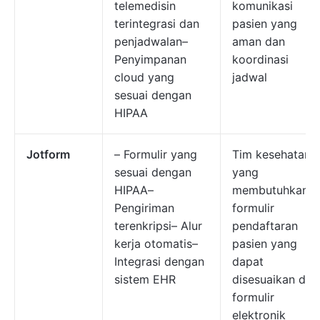
telemedisin
komunikasi
terintegrasi dan
pasien yang
penjadwalan–
aman dan
Penyimpanan
koordinasi
cloud yang
jadwal
sesuai dengan
HIPAA
Jotform
– Formulir yang
Tim kesehatan
sesuai dengan
yang
HIPAA–
membutuhkan
Pengiriman
formulir
terenkripsi– Alur
pendaftaran
kerja otomatis–
pasien yang
Integrasi dengan
dapat
sistem EHR
disesuaikan dan
formulir
elektronik