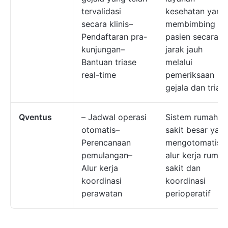
tervalidasi
kesehatan yang
secara klinis–
membimbing
Pendaftaran pra-
pasien secara
kunjungan–
jarak jauh
Bantuan triase
melalui
real-time
pemeriksaan
gejala dan trias
Qventus
– Jadwal operasi
Sistem rumah
otomatis–
sakit besar yan
Perencanaan
mengotomatisas
pemulangan–
alur kerja rumah
Alur kerja
sakit dan
koordinasi
koordinasi
perawatan
perioperatif