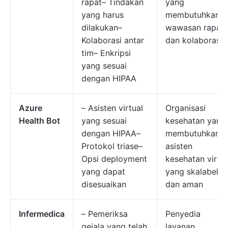
rapat– Tindakan
yang
yang harus
membutuhkan
dilakukan–
wawasan rapat
Kolaborasi antar
dan kolaborasi
tim– Enkripsi
yang sesuai
dengan HIPAA
Azure
– Asisten virtual
Organisasi
Health Bot
yang sesuai
kesehatan yang
dengan HIPAA–
membutuhkan
Protokol triase–
asisten
Opsi deployment
kesehatan virtua
yang dapat
yang skalabel
disesuaikan
dan aman
Infermedica
– Pemeriksa
Penyedia
gejala yang telah
layanan