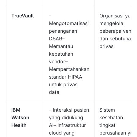
TrueVault
–
Organisasi yang
Mengotomatisasi
mengelola
penanganan
beberapa vendo
DSAR–
dan kebutuhan
Memantau
privasi
kepatuhan
vendor–
Mempertahankan
standar HIPAA
untuk privasi
data
IBM
– Interaksi pasien
Sistem
Watson
yang didukung
kesehatan
Health
AI– Infrastruktur
tingkat
cloud yang
perusahaan yan