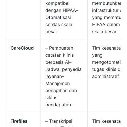
kompatibel
membutuhkan
dengan HIPAA–
infrastruktur AI
Otomatisasi
yang mematuhi
cerdas skala
HIPAA dalam
besar
skala besar
CareCloud
– Pembuatan
Tim kesehatan
catatan klinis
yang
berbasis AI–
mengotomatisas
Jadwal penyedia
tugas klinis dan
layanan–
administratif
Manajemen
penagihan dan
siklus
pendapatan
Fireflies
– Transkripsi
Tim kesehatan