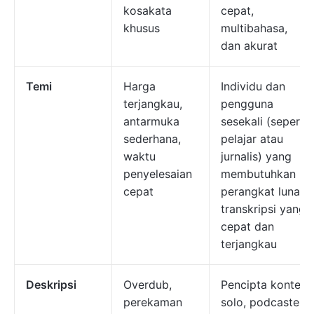
kosakata
cepat,
khusus
multibahasa,
dan akurat
Temi
Harga
Individu dan
terjangkau,
pengguna
antarmuka
sesekali (seperti
sederhana,
pelajar atau
waktu
jurnalis) yang
penyelesaian
membutuhkan
cepat
perangkat lunak
transkripsi yang
cepat dan
terjangkau
Deskripsi
Overdub,
Pencipta konten
perekaman
solo, podcaster,