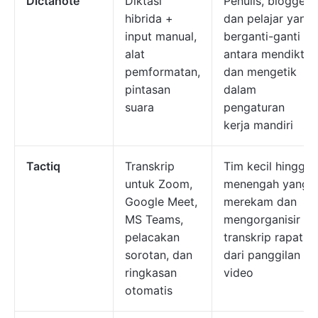
Dictanote
Diktasi
Penulis, blogger,
hibrida +
dan pelajar yang
input manual,
berganti-ganti
alat
antara mendikte
pemformatan,
dan mengetik
pintasan
dalam
suara
pengaturan
kerja mandiri
Tactiq
Transkrip
Tim kecil hingga
untuk Zoom,
menengah yang
Google Meet,
merekam dan
MS Teams,
mengorganisir
pelacakan
transkrip rapat
sorotan, dan
dari panggilan
ringkasan
video
otomatis