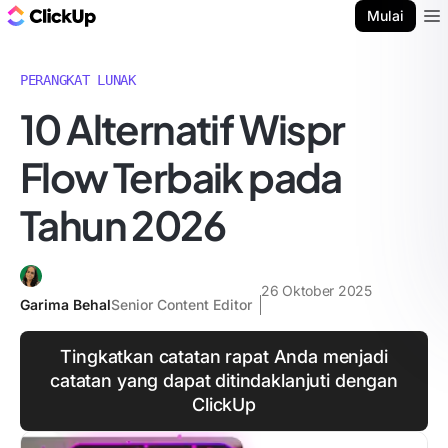
Blog ClickUp
Mulai
Ope
PERANGKAT LUNAK
10 Alternatif Wispr
Flow Terbaik pada
Tahun 2026
26 Oktober 2025
Garima Behal
Senior Content Editor
Tingkatkan catatan rapat Anda menjadi
catatan yang dapat ditindaklanjuti dengan
ClickUp