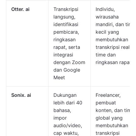
Otter. ai
Transkripsi
Individu,
langsung,
wirausaha
identifikasi
mandiri, dan tim
pembicara,
kecil yang
ringkasan
membutuhkan
rapat, serta
transkripsi real-
integrasi
time dan
dengan Zoom
ringkasan rapat
dan Google
Meet
Sonix. ai
Dukungan
Freelancer,
lebih dari 40
pembuat
bahasa,
konten, dan tim
impor
global yang
audio/video,
membutuhkan
cap waktu,
transkripsi