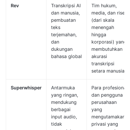
Rev
Transkripsi AI
Tim hukum,
dan manusia,
media, dan riset
pembuatan
(dari skala
teks
menengah
terjemahan,
hingga
dan
korporasi) yang
dukungan
membutuhkan
bahasa global
akurasi
transkripsi
setara manusia
Superwhisper
Antarmuka
Para profesional
yang ringan,
dan pengguna
mendukung
perusahaan
berbagai
yang
input audio,
mengutamakan
tidak
privasi yang