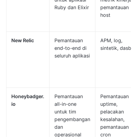
Ruby dan Elixir
pemantauan
host
New Relic
Pemantauan
APM, log,
end-to-end di
sintetik, dasbor
seluruh aplikasi
Honeybadger.
Pemantauan
Pemantauan
io
all-in-one
uptime,
untuk tim
pelacakan
pengembangan
kesalahan,
dan
pemantauan
operasional
cron