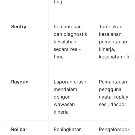
bug
Sentry
Pemantauan
Tumpukan
dan diagnostik
kesalahan,
kesalahan
pemantauan
secara real-
kinerja,
time
kesehatan rilis
Raygun
Laporan crash
Pemantauan
mendalam
pengguna
dengan
nyata, replay
wawasan
sesi, dasbor
kinerja
Rollbar
Peningkatan
Pengelompoka