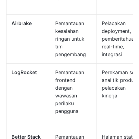
Airbrake
Pemantauan
Pelacakan
kesalahan
deployment,
ringan untuk
pemberitahuan
tim
real-time,
pengembang
integrasi
LogRocket
Pemantauan
Perekaman sesi
frontend
analitik produk,
dengan
pelacakan
wawasan
kinerja
perilaku
pengguna
Better Stack
Pemantauan
Halaman status