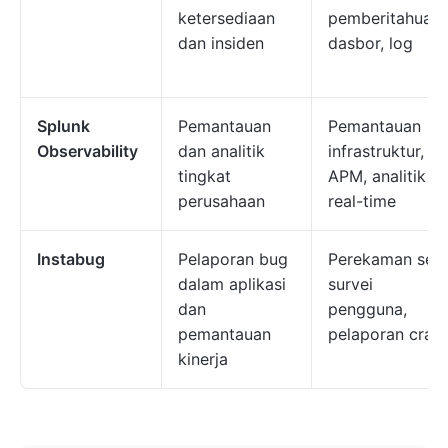
ketersediaan
pemberitahuan,
dan insiden
dasbor, log
Splunk
Pemantauan
Pemantauan
Observability
dan analitik
infrastruktur,
tingkat
APM, analitik
perusahaan
real-time
Instabug
Pelaporan bug
Perekaman sesi
dalam aplikasi
survei
dan
pengguna,
pemantauan
pelaporan cras
kinerja