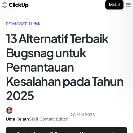
Blog ClickUp
Mulai
Ope
PERANGKAT LUNAK
13 Alternatif Terbaik
Bugsnag untuk
Pemantauan
Kesalahan pada Tahun
2025
28 Mei 2025
Uma Kelath
Staff Content Editor