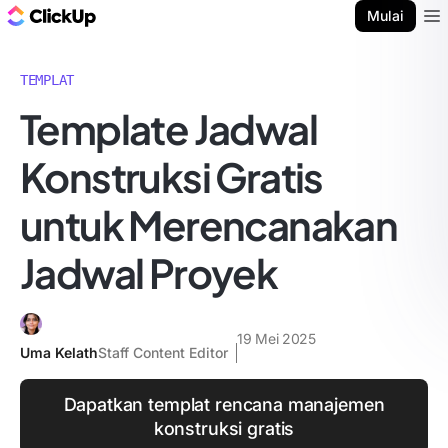
Blog ClickUp
Mulai
Ope
TEMPLAT
Template Jadwal
Konstruksi Gratis
untuk Merencanakan
Jadwal Proyek
19 Mei 2025
Uma Kelath
Staff Content Editor
Dapatkan templat rencana manajemen
konstruksi gratis