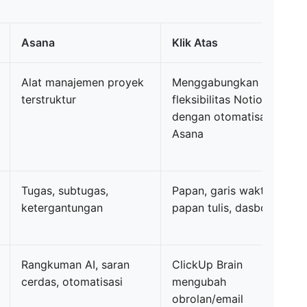
Asana
Klik Atas
Alat manajemen proyek
Menggabungkan
terstruktur
fleksibilitas Notion
dengan otomatisasi
Asana
Tugas, subtugas,
Papan, garis waktu,
ketergantungan
papan tulis, dasbor
Rangkuman AI, saran
ClickUp Brain
cerdas, otomatisasi
mengubah
obrolan/email