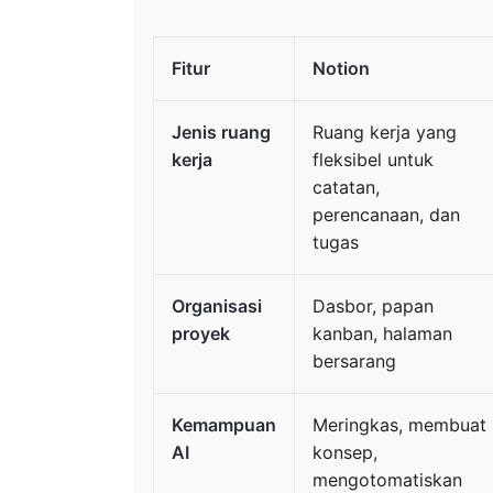
Fitur
Notion
Jenis ruang
Ruang kerja yang
kerja
fleksibel untuk
catatan,
perencanaan, dan
tugas
Organisasi
Dasbor, papan
proyek
kanban, halaman
bersarang
Kemampuan
Meringkas, membuat
AI
konsep,
mengotomatiskan