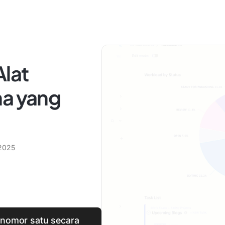
Alat
na yang
 2025
s nomor satu secara