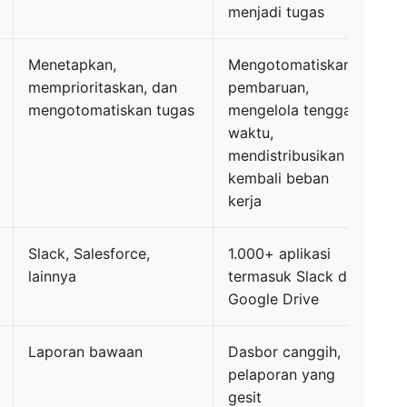
menjadi tugas
Menetapkan,
Mengotomatiskan
memprioritaskan, dan
pembaruan,
mengotomatiskan tugas
mengelola tenggat
waktu,
mendistribusikan
kembali beban
kerja
Slack, Salesforce,
1.000+ aplikasi
lainnya
termasuk Slack dan
Google Drive
Laporan bawaan
Dasbor canggih,
pelaporan yang
gesit