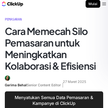
Blog ClickUp
Mulai
Ope
PEMASARAN
Cara Memecah Silo
Pemasaran untuk
Meningkatkan
Kolaborasi & Efisiensi
27 Maret 2025
Garima Behal
Senior Content Editor
Menyatukan Semua Data Pemasaran &
Kampanye di ClickUp