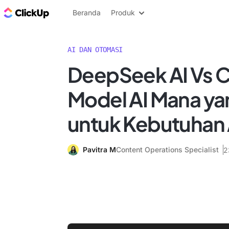
Blog ClickUp
Beranda
Produk
AI DAN OTOMASI
DeepSeek AI Vs 
Model AI Mana ya
untuk Kebutuhan
Pavitra M
Content Operations Specialist
2