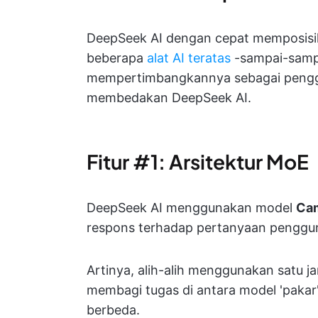
DeepSeek AI dengan cepat memposisik
beberapa
alat AI teratas
-sampai-sampa
mempertimbangkannya sebagai penggant
membedakan DeepSeek AI.
Fitur #1: Arsitektur MoE
DeepSeek AI menggunakan model
Cam
respons terhadap pertanyaan penggu
Artinya, alih-alih menggunakan satu ja
membagi tugas di antara model 'paka
berbeda.