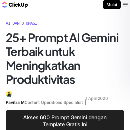
Blog ClickUp
Mulai
Ope
AI DAN OTOMASI
25+ Prompt AI Gemini
Terbaik untuk
Meningkatkan
Produktivitas
1 April 2026
Pavitra M
Content Operations Specialist
Akses 600 Prompt Gemini dengan
Template Gratis Ini