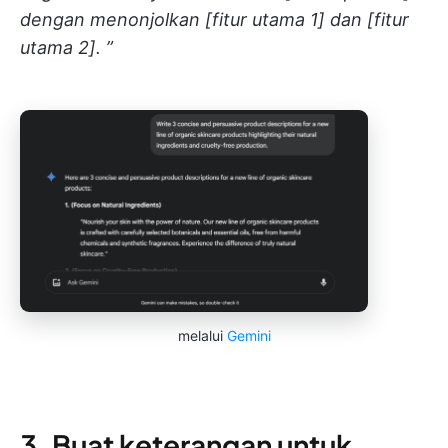
dengan menonjolkan [fitur utama 1] dan [fitur
utama 2]. ”
melalui
Gemini
3. Buat keterangan untuk