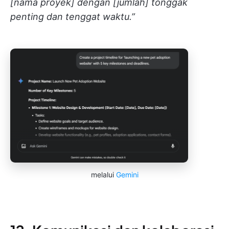
[nama proyek] dengan [jumlah] tonggak
penting dan tenggat waktu.”
melalui
Gemini