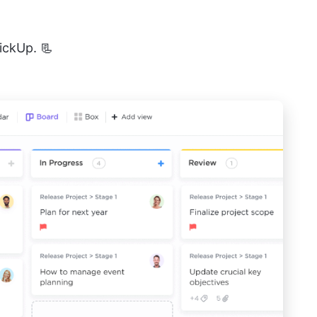
lickUp. 📃