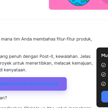
i mana tim Anda membahas fitur-fitur produk,
Mul
ang penuh dengan Post-it, kewalahan. Jelas
oyek untuk menertibkan, melacak kemajuan,
di kenyataan.
jemen Proyek #1 untuk Tim Modern
kan?