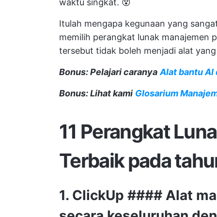
waktu singkat. 😵
Itulah mengapa kegunaan yang sangat 
memilih perangkat lunak manajemen 
tersebut tidak boleh menjadi alat ya
Bonus: Pelajari caranya
Alat bantu A
Bonus: Lihat kami
Glosarium Manajem
11 Perangkat Lun
Terbaik pada tah
1.
ClickUp
#### Alat ma
secara keseluruhan deng