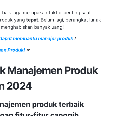
baik juga merupakan faktor penting saat
produk yang
tepat
. Belum lagi, perangkat lunak
ng menghabiskan banyak uang!
I dapat membantu manajer produk
!
en Produk!
⭐️
ak Manajemen Produk
un 2024
najemen produk terbaik
an fitur-fitur canggih