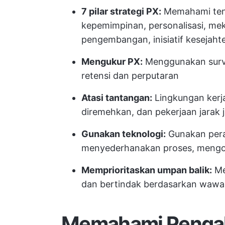
7 pilar strategi PX:
Memahami tena
kepemimpinan, personalisasi, me
pengembangan, inisiatif kesejaht
Mengukur PX:
Menggunakan survei
retensi dan perputaran
Atasi tantangan:
Lingkungan kerj
diremehkan, dan pekerjaan jarak 
Gunakan teknologi:
Gunakan pera
menyederhanakan proses, mengot
Memprioritaskan umpan balik:
Me
dan bertindak berdasarkan waw
Memahami Penga