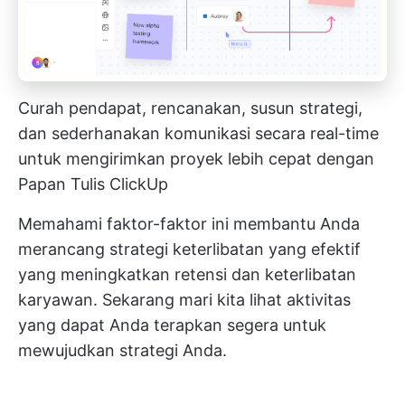
Curah pendapat, rencanakan, susun strategi,
dan sederhanakan komunikasi secara real-time
untuk mengirimkan proyek lebih cepat dengan
Papan Tulis ClickUp
Memahami faktor-faktor ini membantu Anda
merancang strategi keterlibatan yang efektif
yang meningkatkan retensi dan keterlibatan
karyawan. Sekarang mari kita lihat aktivitas
yang dapat Anda terapkan segera untuk
mewujudkan strategi Anda.