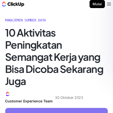
Blog ClickUp
Mulai
Ope
MANAJEMEN SUMBER DAYA
10 Aktivitas
Peningkatan
Semangat Kerja yang
Bisa Dicoba Sekarang
Juga
30 Oktober 2023
Customer Experience Team