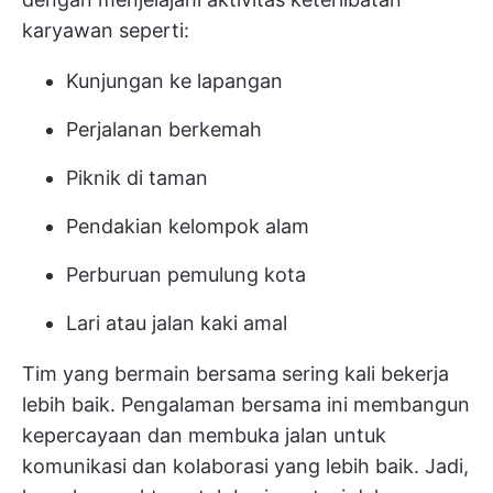
karyawan seperti:
Kunjungan ke lapangan
Perjalanan berkemah
Piknik di taman
Pendakian kelompok alam
Perburuan pemulung kota
Lari atau jalan kaki amal
Tim yang bermain bersama sering kali bekerja
lebih baik. Pengalaman bersama ini membangun
kepercayaan dan membuka jalan untuk
komunikasi dan kolaborasi yang lebih baik. Jadi,