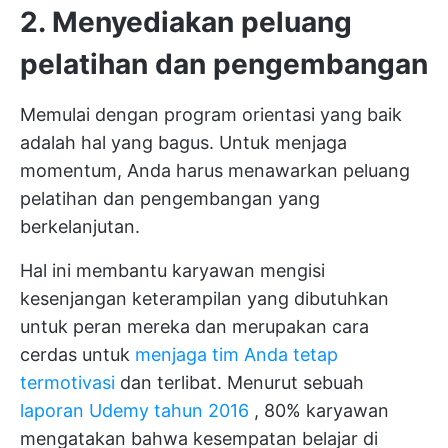
2. Menyediakan peluang
pelatihan dan pengembangan
Memulai dengan program orientasi yang baik
adalah hal yang bagus. Untuk menjaga
momentum, Anda harus menawarkan peluang
pelatihan dan pengembangan yang
berkelanjutan.
Hal ini membantu karyawan mengisi
kesenjangan keterampilan yang dibutuhkan
untuk peran mereka dan merupakan cara
cerdas untuk
menjaga tim Anda tetap
termotivasi
dan terlibat. Menurut sebuah
laporan Udemy tahun 2016
, 80% karyawan
mengatakan bahwa kesempatan belajar di