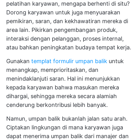
pelatihan karyawan, mengapa berhenti di situ?
Dorong karyawan untuk juga menyuarakan
pemikiran, saran, dan kekhawatiran mereka di
area lain. Pikirkan pengembangan produk,
interaksi dengan pelanggan, proses internal,
atau bahkan peningkatan budaya tempat kerja.
Gunakan
templat formulir umpan balik
untuk
menangkap, memprioritaskan, dan
menindaklanjuti saran. Hal ini menunjukkan
kepada karyawan bahwa masukan mereka
dihargai, sehingga mereka secara alamiah
cenderung berkontribusi lebih banyak.
Namun, umpan balik bukanlah jalan satu arah.
Ciptakan lingkungan di mana karyawan juga
dapat menerima umpan balik dari manajer dan