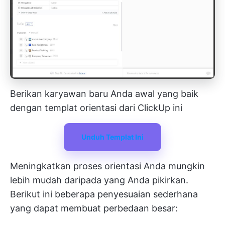
Berikan karyawan baru Anda awal yang baik
dengan templat orientasi dari ClickUp ini
Unduh Templat Ini
Meningkatkan proses orientasi Anda mungkin
lebih mudah daripada yang Anda pikirkan.
Berikut ini beberapa penyesuaian sederhana
yang dapat membuat perbedaan besar: