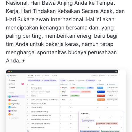
Nasional, Hari Bawa Anjing Anda ke Tempat
Kerja, Hari Tindakan Kebaikan Secara Acak, dan
Hari Sukarelawan Internasional. Hal ini akan
menciptakan kenangan bersama dan, yang
paling penting, memberikan energi baru bagi
tim Anda untuk bekerja keras, namun tetap
menghargai spontanitas budaya perusahaan
Anda. ⚡️