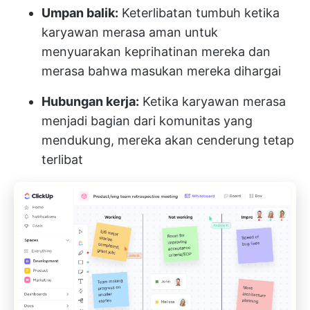
Umpan balik:
Keterlibatan tumbuh ketika
karyawan merasa aman untuk
menyuarakan keprihatinan mereka dan
merasa bahwa masukan mereka dihargai
Hubungan kerja:
Ketika karyawan merasa
menjadi bagian dari komunitas yang
mendukung, mereka akan cenderung tetap
terlibat