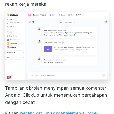
rekan kerja mereka.
Tampilan obrolan menyimpan semua komentar
Anda di ClickUp untuk menemukan percakapan
dengan cepat
Kanan
perangkat lunak manajemen sumber