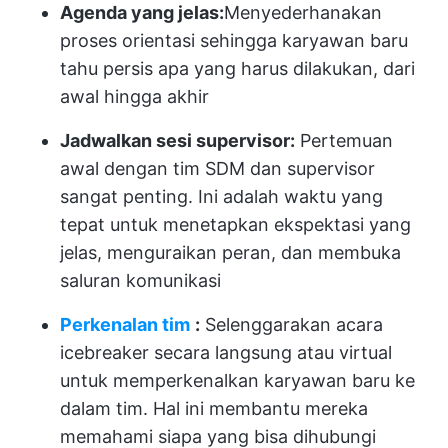
Agenda yang jelas:
Menyederhanakan
proses orientasi
sehingga karyawan baru
tahu persis apa yang harus dilakukan, dari
awal hingga akhir
Jadwalkan sesi supervisor:
Pertemuan
awal dengan tim SDM dan supervisor
sangat penting. Ini adalah waktu yang
tepat untuk menetapkan ekspektasi yang
jelas, menguraikan peran, dan membuka
saluran komunikasi
Perkenalan tim
:
Selenggarakan acara
icebreaker secara langsung atau virtual
untuk memperkenalkan karyawan baru ke
dalam tim. Hal ini membantu mereka
memahami siapa yang bisa dihubungi