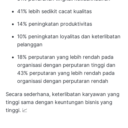
41% lebih sedikit cacat kualitas
14% peningkatan produktivitas
10% peningkatan loyalitas dan keterlibatan
pelanggan
18% perputaran yang lebih rendah pada
organisasi dengan perputaran tinggi dan
43% perputaran yang lebih rendah pada
organisasi dengan perputaran rendah
Secara sederhana, keterlibatan karyawan yang
tinggi sama dengan keuntungan bisnis yang
tinggi. 📈