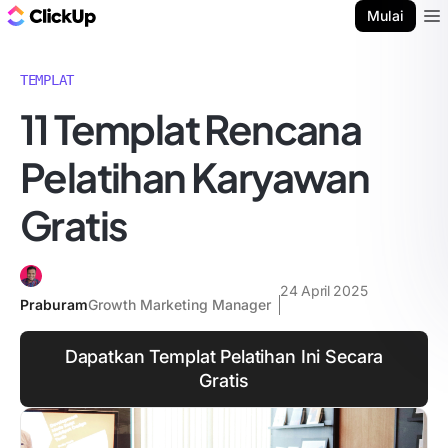
Blog ClickUp
Mulai
Ope
TEMPLAT
11 Templat Rencana
Pelatihan Karyawan
Gratis
24 April 2025
Praburam
Growth Marketing Manager
Dapatkan Templat Pelatihan Ini Secara
Gratis