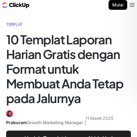
Blog ClickUp
Mulai
Ope
TEMPLAT
10 Templat Laporan
Harian Gratis dengan
Format untuk
Membuat Anda Tetap
pada Jalurnya
11 Maret 2025
Praburam
Growth Marketing Manager