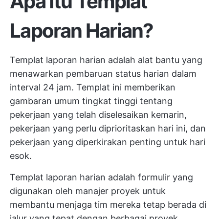
Apa Itu Templat
Laporan Harian?
Templat laporan harian adalah alat bantu yang
menawarkan pembaruan status harian dalam
interval 24 jam. Templat ini memberikan
gambaran umum tingkat tinggi tentang
pekerjaan yang telah diselesaikan kemarin,
pekerjaan yang perlu diprioritaskan hari ini, dan
pekerjaan yang diperkirakan penting untuk hari
esok.
Templat laporan harian adalah formulir yang
digunakan oleh manajer proyek untuk
membantu menjaga tim mereka tetap berada di
jalur yang tepat dengan berbagai proyek.