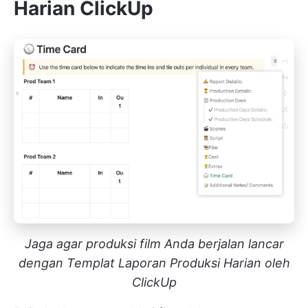
Harian ClickUp
Jaga agar produksi film Anda berjalan lancar
dengan Templat Laporan Produksi Harian oleh
ClickUp