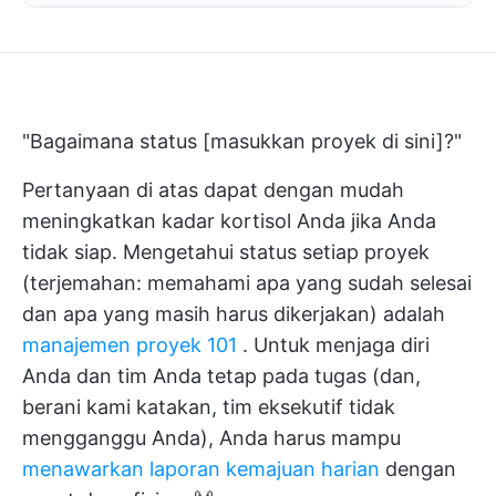
"Bagaimana status [masukkan proyek di sini]?"
Pertanyaan di atas dapat dengan mudah
meningkatkan kadar kortisol Anda jika Anda
tidak siap. Mengetahui status setiap proyek
(terjemahan: memahami apa yang sudah selesai
dan apa yang masih harus dikerjakan) adalah
manajemen proyek 101
. Untuk menjaga diri
Anda dan tim Anda tetap pada tugas (dan,
berani kami katakan, tim eksekutif tidak
mengganggu Anda), Anda harus mampu
menawarkan laporan kemajuan harian
dengan