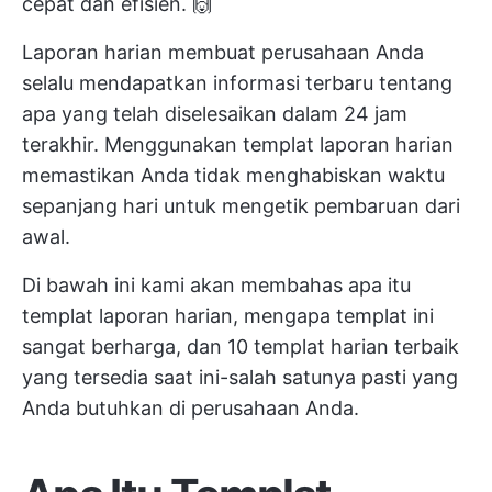
cepat dan efisien. 🙌
Laporan harian membuat perusahaan Anda
selalu mendapatkan informasi terbaru tentang
apa yang telah diselesaikan dalam 24 jam
terakhir. Menggunakan templat laporan harian
memastikan Anda tidak menghabiskan waktu
sepanjang hari untuk mengetik pembaruan dari
awal.
Di bawah ini kami akan membahas apa itu
templat laporan harian, mengapa templat ini
sangat berharga, dan 10 templat harian terbaik
yang tersedia saat ini-salah satunya pasti yang
Anda butuhkan di perusahaan Anda.