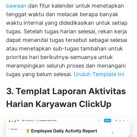
bawaan
dan fitur kalender untuk menetapkan
tenggat waktu dan melacak berapa banyak
waktu internal yang didedikasikan untuk setiap
tugas. Setelah tugas harian selesai, rekan kerja
dapat menandai tugas tersebut sebagai selesai
atau menetapkan sub-tugas tambahan untuk
prioritas hari berikutnya-semuanya untuk
merampingkan seluruh proses dan menangani
tugas yang belum selesai.
Unduh Template Ini
3. Templat Laporan Aktivitas
Harian Karyawan ClickUp