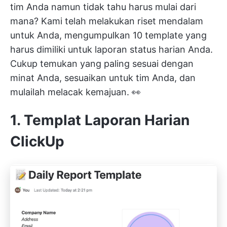
tim Anda namun tidak tahu harus mulai dari
mana? Kami telah melakukan riset mendalam
untuk Anda, mengumpulkan 10 template yang
harus dimiliki untuk laporan status harian Anda.
Cukup temukan yang paling sesuai dengan
minat Anda, sesuaikan untuk tim Anda, dan
mulailah melacak kemajuan. 👀
1. Templat Laporan Harian
ClickUp