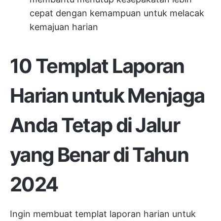
cepat dengan kemampuan untuk melacak
kemajuan harian
10 Templat Laporan
Harian untuk Menjaga
Anda Tetap di Jalur
yang Benar di Tahun
2024
Ingin membuat templat laporan harian untuk