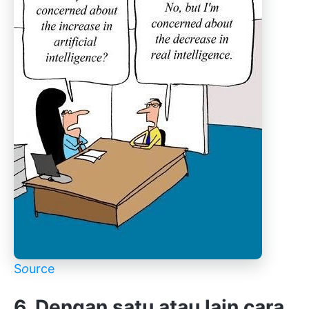
S
o
urce
6. Dengan satu atau lain cara