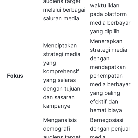
audiens target
waktu iklan
melalui berbagai
pada platform
saluran media
media berbayar
yang dipilih
Menerapkan
Menciptakan
strategi media
strategi media
dengan
yang
mendapatkan
komprehensif
Fokus
penempatan
yang selaras
media berbayar
dengan tujuan
yang paling
dan sasaran
efektif dan
kampanye
hemat biaya
Menganalisis
Bernegosiasi
demografi
dengan penjual
audiens target,
media,