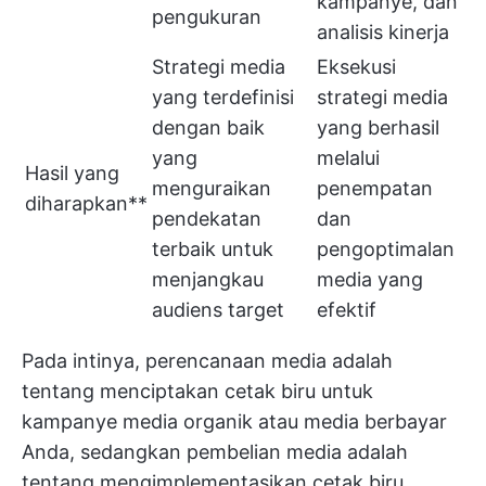
kampanye, dan
pengukuran
analisis kinerja
Strategi media
Eksekusi
yang terdefinisi
strategi media
dengan baik
yang berhasil
yang
melalui
Hasil yang
menguraikan
penempatan
diharapkan**
pendekatan
dan
terbaik untuk
pengoptimalan
menjangkau
media yang
audiens target
efektif
Pada intinya, perencanaan media adalah
tentang menciptakan cetak biru untuk
kampanye media organik atau media berbayar
Anda, sedangkan pembelian media adalah
tentang mengimplementasikan cetak biru