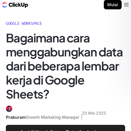
Blog ClickUp
Mulai
Ope
GOOGLE WORKSPACE
Bagaimana cara
menggabungkan data
dari beberapa lembar
kerja di Google
Sheets?
20 Mei 2025
Praburam
Growth Marketing Manager