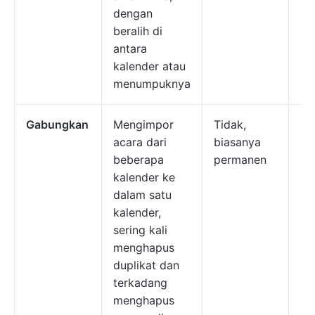
dengan
beralih di
antara
kalender atau
menumpuknya
Gabungkan
Mengimpor
Tidak,
Me
acara dari
biasanya
ak
beberapa
permanen
me
kalender ke
ka
dalam satu
be
kalender,
be
sering kali
menghapus
duplikat dan
terkadang
menghapus