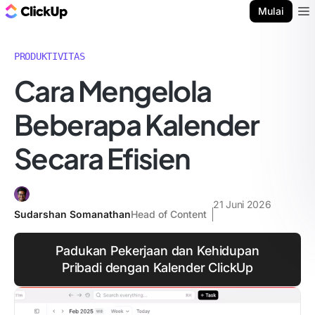
Blog ClickUp
Mulai
Ope
PRODUKTIVITAS
Cara Mengelola
Beberapa Kalender
Secara Efisien
21 Juni 2026
Sudarshan Somanathan
Head of Content
Padukan Pekerjaan dan Kehidupan
Pribadi dengan Kalender ClickUp