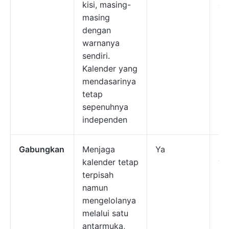
kisi, masing-
gu
masing
se
dengan
warnanya
sendiri.
Kalender yang
mendasarinya
tetap
sepenuhnya
independen
Gabungkan
Menjaga
Ya
Or
kalender tetap
ya
terpisah
me
namun
sa
mengelolanya
se
melalui satu
ko
antarmuka,
me