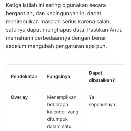
Ketiga istilah ini sering digunakan secara
bergantian, dan kebingungan ini dapat
menimbulkan masalah serius karena salah
satunya dapat menghapus data. Pastikan Anda
memahami perbedaannya dengan benar
sebelum mengubah pengaturan apa pun.
Dapat
Pendekatan
Fungsinya
Co
dibatalkan?
Overlay
Menampilkan
Ya,
Ha
beberapa
sepenuhnya
or
kalender yang
pe
ditumpuk
de
dalam satu
se