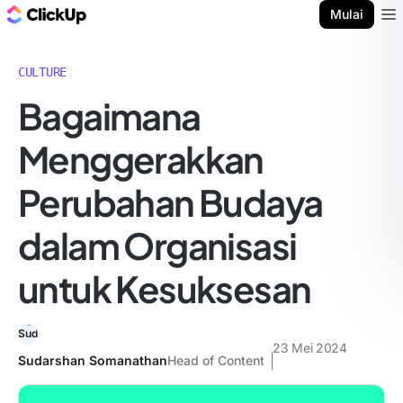
Blog ClickUp
Mulai
Ope
CULTURE
Bagaimana
Menggerakkan
Perubahan Budaya
dalam Organisasi
untuk Kesuksesan
23 Mei 2024
Sudarshan Somanathan
Head of Content