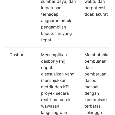
sumber daya, dan
waktu dan
kepatuhan
berpotensi
terhadap
tidak akurat
anggaran untuk
pengambilan
keputusan yang
tepat
Dasbor
Menampilkan
Membutuhkan
dasbor yang
pembuatan
dapat
dan
disesuaikan yang
pembaruan
menunjukkan
dasbor
metrik dan KPI
manual
proyek secara
dengan
real-time untuk
kustomisasi
wawasan
terbatas,
langsung dan
sehingga