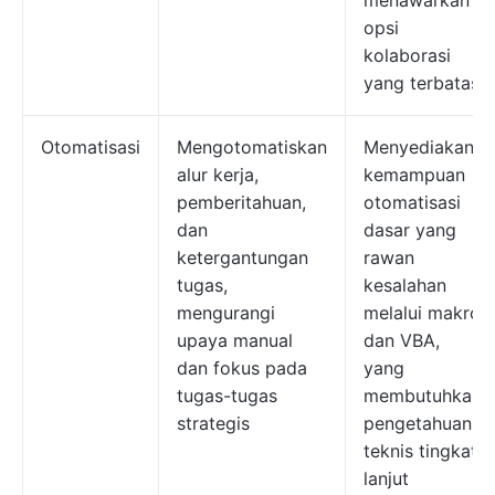
menawarkan
opsi
kolaborasi
yang terbatas
Otomatisasi
Mengotomatiskan
Menyediakan
alur kerja,
kemampuan
pemberitahuan,
otomatisasi
dan
dasar yang
ketergantungan
rawan
tugas,
kesalahan
mengurangi
melalui makro
upaya manual
dan VBA,
dan fokus pada
yang
tugas-tugas
membutuhkan
strategis
pengetahuan
teknis tingkat
lanjut