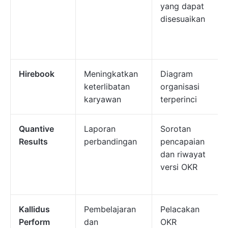
yang dapat
disesuaikan
Hirebook
Meningkatkan
Diagram
keterlibatan
organisasi
karyawan
terperinci
Quantive
Laporan
Sorotan
Results
perbandingan
pencapaian
dan riwayat
versi OKR
Kallidus
Pembelajaran
Pelacakan
Perform
dan
OKR