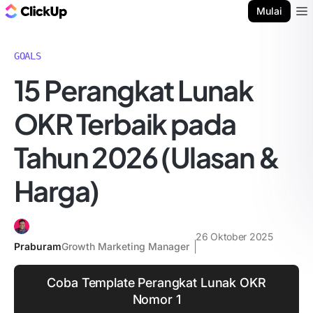
Blog ClickUp
Mulai
Ope
GOALS
15 Perangkat Lunak
OKR Terbaik pada
Tahun 2026 (Ulasan &
Harga)
26 Oktober 2025
Praburam
Growth Marketing Manager
Coba Template Perangkat Lunak OKR
Nomor 1