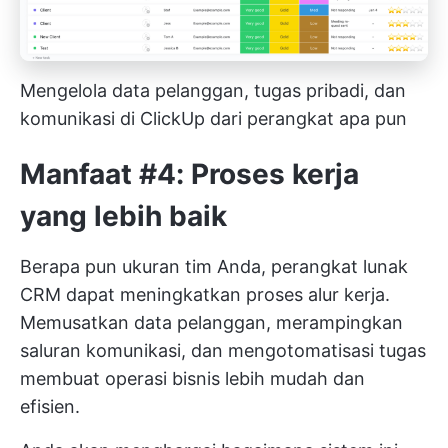
Mengelola data pelanggan, tugas pribadi, dan
komunikasi di ClickUp dari perangkat apa pun
Manfaat #4: Proses kerja
yang lebih baik
Berapa pun ukuran tim Anda, perangkat lunak
CRM dapat meningkatkan proses alur kerja.
Memusatkan data pelanggan, merampingkan
saluran komunikasi, dan mengotomatisasi tugas
membuat operasi bisnis lebih mudah dan
efisien.