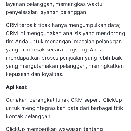
layanan pelanggan, memangkas waktu
penyelesaian layanan pelanggan.
CRM terbaik tidak hanya mengumpulkan data;
CRM ini menggunakan analisis yang mendorong
tim Anda untuk menangani masalah pelanggan
yang mendesak secara langsung. Anda
mendapatkan proses penjualan yang lebih baik
yang mengutamakan pelanggan, meningkatkan
kepuasan dan loyalitas.
Aplikasi:
Gunakan perangkat lunak CRM seperti ClickUp
untuk mengintegrasikan data dari berbagai titik
kontak pelanggan.
ClickUp memberikan wawasan tentang