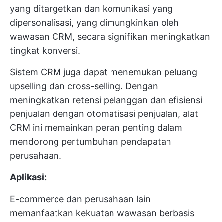
yang ditargetkan dan komunikasi yang
dipersonalisasi, yang dimungkinkan oleh
wawasan CRM, secara signifikan meningkatkan
tingkat konversi.
Sistem CRM juga dapat menemukan peluang
upselling dan cross-selling. Dengan
meningkatkan retensi pelanggan dan efisiensi
penjualan dengan otomatisasi penjualan, alat
CRM ini memainkan peran penting dalam
mendorong pertumbuhan pendapatan
perusahaan.
Aplikasi:
E-commerce dan perusahaan lain
memanfaatkan kekuatan wawasan berbasis