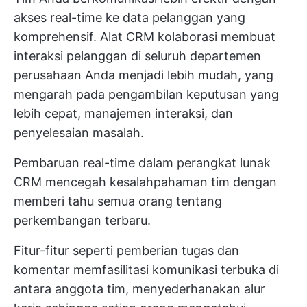
akses real-time ke data pelanggan yang
komprehensif. Alat CRM kolaborasi membuat
interaksi pelanggan di seluruh departemen
perusahaan Anda menjadi lebih mudah, yang
mengarah pada pengambilan keputusan yang
lebih cepat, manajemen interaksi, dan
penyelesaian masalah.
Pembaruan real-time dalam perangkat lunak
CRM mencegah kesalahpahaman tim dengan
memberi tahu semua orang tentang
perkembangan terbaru.
Fitur-fitur seperti pemberian tugas dan
komentar memfasilitasi komunikasi terbuka di
antara anggota tim, menyederhanakan alur