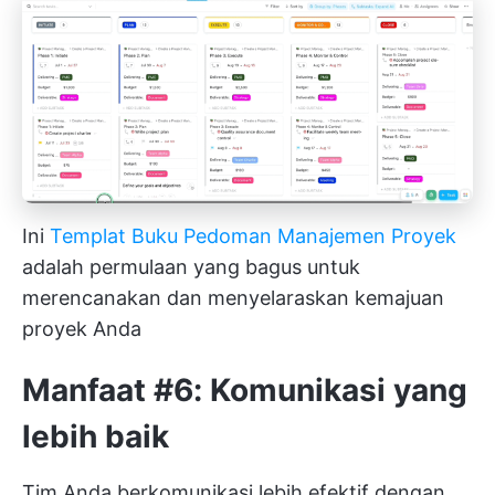
Ini
Templat Buku Pedoman Manajemen Proyek
adalah permulaan yang bagus untuk
merencanakan dan menyelaraskan kemajuan
proyek Anda
Manfaat #6: Komunikasi yang
lebih baik
Tim Anda berkomunikasi lebih efektif dengan