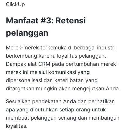
ClickUp
Manfaat #3:
Retensi
pelanggan
Merek-merek terkemuka di berbagai industri
berkembang karena loyalitas pelanggan.
Dampak alat CRM pada pertumbuhan merek-
merek ini melalui komunikasi yang
dipersonalisasi dan keterlibatan yang
ditargetkan mungkin akan mengejutkan Anda.
Sesuaikan pendekatan Anda dan perhatikan
apa yang dibutuhkan setiap orang untuk
membuat pelanggan senang dan membangun
loyalitas.