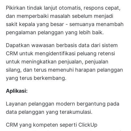
Pikirkan tindak lanjut otomatis, respons cepat,
dan memperbaiki masalah sebelum menjadi
sakit kepala yang besar - semuanya menambah
pengalaman pelanggan yang lebih baik.
Dapatkan wawasan berbasis data dari sistem
CRM untuk mengidentifikasi peluang retensi
untuk meningkatkan penjualan, penjualan
silang, dan terus memenuhi harapan pelanggan
yang terus berkembang.
Aplikasi:
Layanan pelanggan modern bergantung pada
data pelanggan yang terakumulasi.
CRM yang kompeten seperti ClickUp