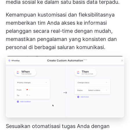
media sosial ke dalam satu basis data terpadu.
Kemampuan kustomisasi dan fleksibilitasnya
memberikan tim Anda akses ke informasi
pelanggan secara real-time dengan mudah,
memastikan pengalaman yang konsisten dan
personal di berbagai saluran komunikasi.
Sesuaikan otomatisasi tugas Anda dengan