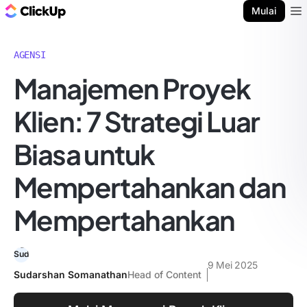
Blog ClickUp
Mulai
Ope
AGENSI
Manajemen Proyek
Klien: 7 Strategi Luar
Biasa untuk
Mempertahankan dan
Mempertahankan
9 Mei 2025
Sudarshan Somanathan
Head of Content