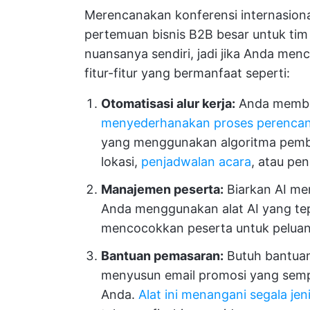
Merencanakan konferensi internasio
pertemuan bisnis B2B besar untuk tim 
nuansanya sendiri, jadi jika Anda menc
fitur-fitur yang bermanfaat seperti:
Otomatisasi alur kerja:
Anda membu
menyederhanakan proses perenca
yang menggunakan algoritma pemb
lokasi,
penjadwalan acara
, atau pe
Manajemen peserta:
Biarkan AI me
Anda menggunakan alat AI yang te
mencocokkan peserta untuk peluang
Bantuan pemasaran:
Butuh bantuan
menyusun email promosi yang sem
Anda.
Alat ini menangani segala je