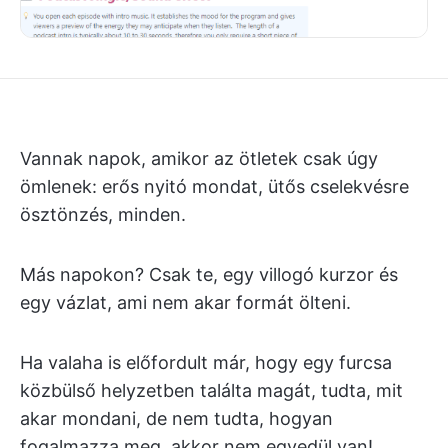
Vannak napok, amikor az ötletek csak úgy
ömlenek: erős nyitó mondat, ütős cselekvésre
ösztönzés, minden.
Más napokon? Csak te, egy villogó kurzor és
egy vázlat, ami nem akar formát ölteni.
Ha valaha is előfordult már, hogy egy furcsa
közbülső helyzetben találta magát, tudta, mit
akar mondani, de nem tudta, hogyan
fogalmazza meg, akkor nem egyedül van!