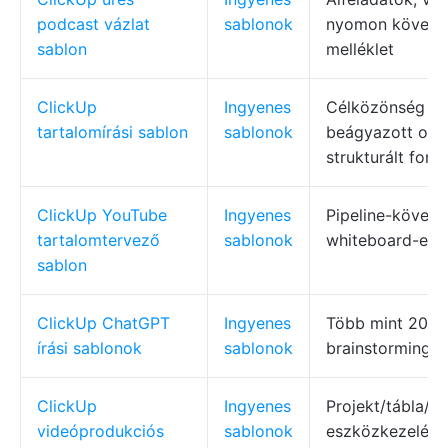
podcast vázlat
sablonok
nyomon követés
sablon
melléklet
ClickUp
Ingyenes
Célközönség me
tartalomírási sablon
sablonok
beágyazott oldal
strukturált for
ClickUp YouTube
Ingyenes
Pipeline-követés
tartalomtervező
sablonok
whiteboard-eg
sablon
ClickUp ChatGPT
Ingyenes
Több mint 200 ö
írási sablonok
sablonok
brainstorming 
ClickUp
Ingyenes
Projekt/tábla/n
videóprodukciós
sablonok
eszközkezelés,