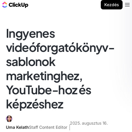
ClickUp blog
Kezdés
Ope
Ingyenes
videóforgatókönyv-
sablonok
marketinghez,
YouTube-hoz és
képzéshez
2025. augusztus 16.
Uma Kelath
Staff Content Editor