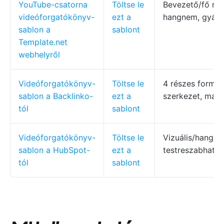
YouTube-csatorna
Töltse le
Bevezető/fő rés
videóforgatókönyv-
ezt a
hangnem, gyárt
sablon a
sablont
Template.net
webhelyről
Videóforgatókönyv-
Töltse le
4 részes formu
sablon a Backlinko-
ezt a
szerkezet, mark
tól
sablont
Videóforgatókönyv-
Töltse le
Vizuális/hang ir
sablon a HubSpot-
ezt a
testreszabható
tól
sablont