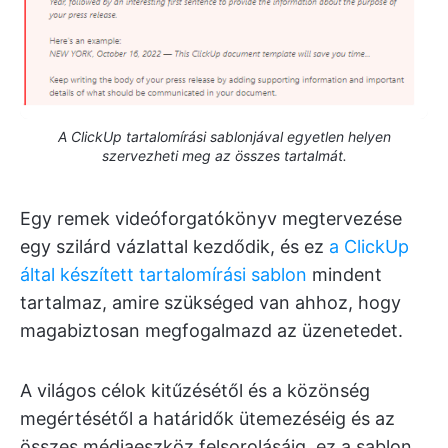
A ClickUp tartalomírási sablonjával egyetlen helyen
szervezheti meg az összes tartalmát.
Egy remek videóforgatókönyv megtervezése
egy szilárd vázlattal kezdődik, és ez
a ClickUp
által készített tartalomírási sablon
mindent
tartalmaz, amire szükséged van ahhoz, hogy
magabiztosan megfogalmazd az üzenetedet.
A világos célok kitűzésétől és a közönség
megértésétől a határidők ütemezéséig és az
összes médiaeszköz felsorolásáig, ez a sablon