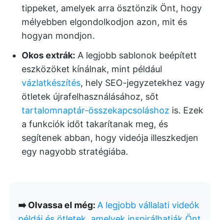
tippeket, amelyek arra ösztönzik Önt, hogy
mélyebben elgondolkodjon azon, mit és
hogyan mondjon.
Okos extrák:
A legjobb sablonok beépített
eszközöket kínálnak, mint például
vázlatkészítés
, hely SEO-jegyzetekhez vagy
ötletek újrafelhasználásához, sőt
tartalomnaptár-összekapcsoláshoz
is. Ezek
a funkciók időt takarítanak meg, és
segítenek abban, hogy videója illeszkedjen
egy nagyobb stratégiába.
➡️ Olvassa el még:
A legjobb vállalati videók
példái és ötletek, amelyek inspirálhatják Önt