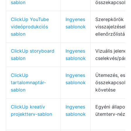
sablon
összekapcsolás
ClickUp YouTube
Ingyenes
Szerepkörök kio
videóprodukciós
sablonok
visszajelzések,
sablon
ellenőrzőlisták
ClickUp storyboard
Ingyenes
Vizuális jelenet
sablon
sablonok
cselekvés/pár
ClickUp
Ingyenes
Ütemezés, esz
tartalomnaptár-
sablonok
összekapcsolás
sablon
követése
ClickUp kreatív
Ingyenes
Egyéni állapotok
projektterv-sablon
sablonok
ütemterv-nézet