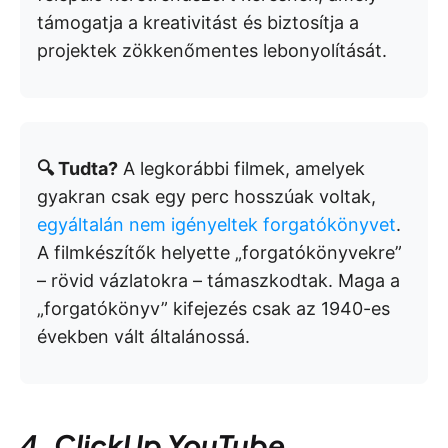
támogatja a kreativitást és biztosítja a
projektek zökkenőmentes lebonyolítását.
🔍 Tudta?
A legkorábbi filmek, amelyek
gyakran csak egy perc hosszúak voltak,
egyáltalán nem igényeltek forgatókönyvet
.
A filmkészítők helyette „forgatókönyvekre”
– rövid vázlatokra – támaszkodtak. Maga a
„forgatókönyv” kifejezés csak az 1940-es
években vált általánossá.
4. ClickUp YouTube