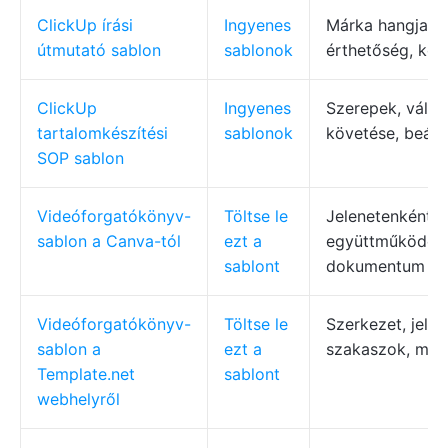
ClickUp írási
Ingyenes
Márka hangja, ny
útmutató sablon
sablonok
érthetőség, kö
ClickUp
Ingyenes
Szerepek, vált
tartalomkészítési
sablonok
követése, beágy
SOP sablon
Videóforgatókönyv-
Töltse le
Jelenetenkénti 
sablon a Canva-tól
ezt a
együttműködés,
sablont
dokumentum
Videóforgatókönyv-
Töltse le
Szerkezet, jele
sablon a
ezt a
szakaszok, már
Template.net
sablont
webhelyről