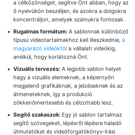
a célközönséget, segítve Önt abban, hogy az
ő nyelvükön beszéljen, és azokra a dolgokra
koncentráljon, amelyek számukra fontosak.
Rugalmas formátum:
A sablonnak különböző
típusú videotartalmakhoz kell illeszkednie,
a
magyarázó videóktól
a vállalati videókig,
anélkül, hogy korlátozná Önt.
Vizuális tervezés:
A legjobb sablon helyet
hagy a vizuális elemeknek, a képernyőn
megjelenő grafikáknak, a jelzéseknek és az
átmeneteknek, így a produkció
zökkenőmentesebb és célzottabb lesz.
Segítő szakaszok:
Egy jó sablon tartalmaz
segítő szövegeket, lépésről lépésre haladó
útmutatókat és videóforgatókönyv-írási