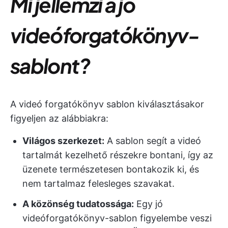
Mi jellemzi a jó
videóforgatókönyv-
sablont?
A videó forgatókönyv sablon kiválasztásakor
figyeljen az alábbiakra:
Világos szerkezet:
A sablon segít a videó
tartalmát kezelhető részekre bontani, így az
üzenete természetesen bontakozik ki, és
nem tartalmaz felesleges szavakat.
A közönség tudatossága:
Egy jó
videóforgatókönyv-sablon figyelembe veszi