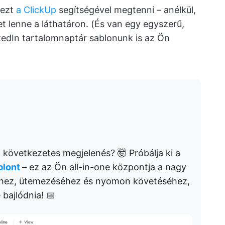
dezt
a ClickUp
segítségével megtenni – anélkül,
t lenne a láthatáron. (És van egy egyszerű,
edIn tartalomnaptár sablonunk is az Ön
következetes megjelenés? 🤯 Próbálja ki a
blont
– ez az Ön all-in-one központja a nagy
séhez, ütemezéséhez és nyomon követéséhez,
 bajlódnia! 📅