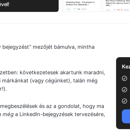
vel!
y bejegyzést” mezőjét bámulva, mintha
Kez
zetben: következetesek akartunk maradni,
ai márkánkat (vagy cégünket), talán még
r!).
ő megbeszélések és az a gondolat, hogy ma
je
még
a LinkedIn-bejegyzések tervezésére,