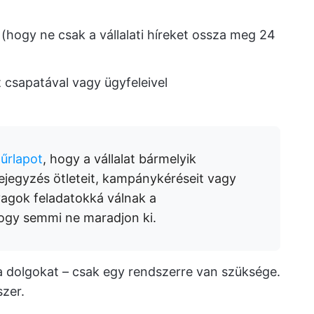
(hogy ne csak a vállalati híreket ossza meg 24
sapatával vagy ügyfeleivel
 űrlapot
, hogy a vállalat bármelyik
jegyzés ötleteit, kampánykéréseit vagy
yagok feladatokká válnak a
hogy semmi ne maradjon ki.
a dolgokat – csak egy rendszerre van szüksége.
szer.