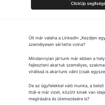
ClickUp segítségé
Ült már valaha a LinkedIn „Kezdjen eg
személyesen sértette volna?
Mindannyian jártunk már ebben a hely
fejleszteni akartuk személyes, szakm
virálissá is akartunk válni (csak egysze
De az ügyfelekkel való munka, a bels
ittál-e már vizet, között kinek van ide
megírására és ütemezésére is?