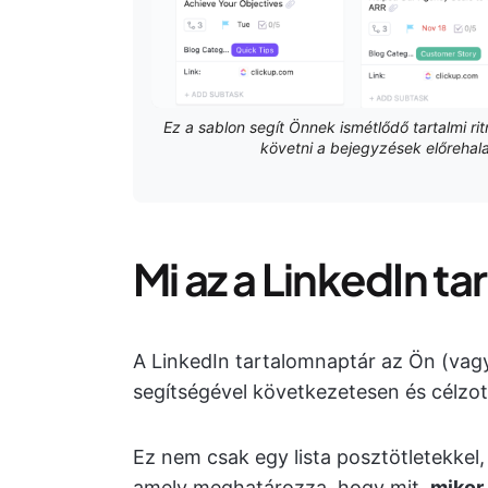
Ez a sablon segít Önnek ismétlődő tartalmi r
követni a bejegyzések előrehala
Mi az a LinkedIn t
A LinkedIn tartalomnaptár az Ön (vag
segítségével következetesen és célzot
Ez nem csak egy lista posztötletekke
amely meghatározza, hogy mit,
mikor