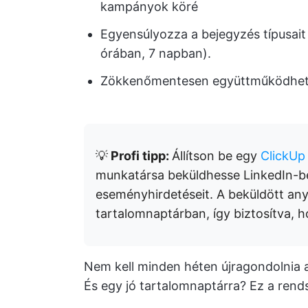
kampányok köré
Egyensúlyozza a bejegyzés típusait 
órában, 7 napban).
Zökkenőmentesen együttműködhet c
💡
Profi tipp:
Állítson be egy
ClickUp
munkatársa beküldhesse LinkedIn-be
eseményhirdetéseit. A beküldött an
tartalomnaptárban, így biztosítva, 
Nem kell minden héten újragondolnia 
És egy jó tartalomnaptárra? Ez a rend