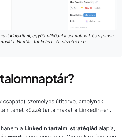
itmust kialakítani, együttműködni a csapatával, és nyomon
dását a Naptár, Tábla és Lista nézetekben.
artalomnaptár?
y csapata) személyes útiterve, amelynek
tan tehet közzé tartalmakat a LinkedIn-en.
l, hanem a
LinkedIn tartalmi stratégiád
alapja,
és
miért
fogsz posztolni. Gondolj rá úgy, mint