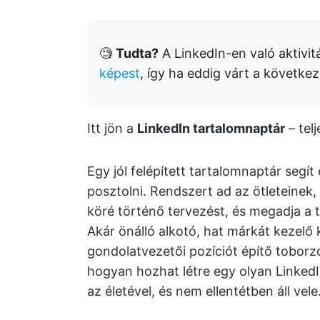
🧐
Tudta?
A LinkedIn-en való aktivi
képest
, így ha eddig várt a következe
Itt jön a
LinkedIn tartalomnaptár
– tel
Egy jól felépített tartalomnaptár segí
posztolni. Rendszert ad az ötleteinek
köré történő tervezést, és megadja a 
Akár önálló alkotó, hat márkát kezel
gondolatvezetői pozíciót építő toborz
hogyan hozhat létre egy olyan Linked
az életével, és nem ellentétben áll vele