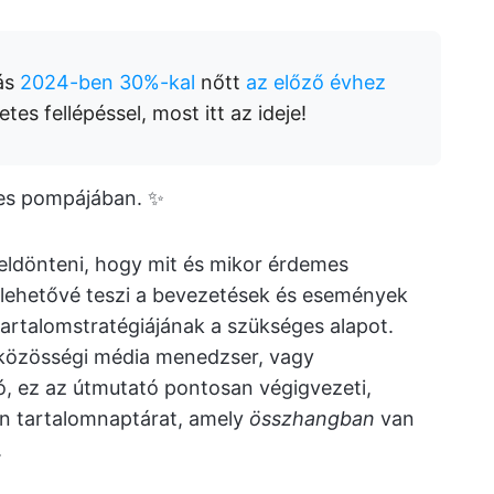
tás
2024-ben 30%-kal
nőtt
az előző évhez
tes fellépéssel, most itt az ideje!
jes pompájában. ✨
t eldönteni, hogy mit és mikor érdemes
, lehetővé teszi a bevezetések és események
tartalomstratégiájának a szükséges alapot.
ő közösségi média menedzser, vagy
ó, ez az útmutató pontosan végigvezeti,
In tartalomnaptárat, amely
összhangban
van
.