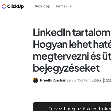
ClickUp blog
Kezdőlap
Termék
LinkedIn tartalom
Hogyan lehet ha
megtervezni és ü
bejegyzéseket
Preethi Anchan
Senior Content Editor
2025
Tervezd meg az összes Linked