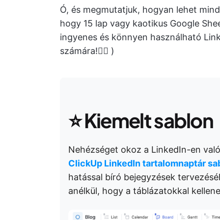
Ó, és megmutatjuk, hogyan lehet min
hogy 15 lap vagy kaotikus Google Shee
ingyenes és könnyen használható Link
számára!👇🏼 )
⭐
Kiemelt sablon
Nehézséget okoz a LinkedIn-en való 
ClickUp LinkedIn tartalomnaptár sa
hatással bíró bejegyzések tervezé
anélkül, hogy a táblázatokkal kellene