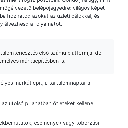
i mögé vezető belépőjegyedre: világos képet
a hozhatod azokat az üzleti célokkal, és
gy élvezhesd a folyamatot.
talomterjesztés első számú platformja, de
emélyes márkaépítésben is.
emélyes márkát épít, a tartalomnaptár a
az utolsó pillanatban ötleteket kellene
mékbemutatók, események vagy toborzási