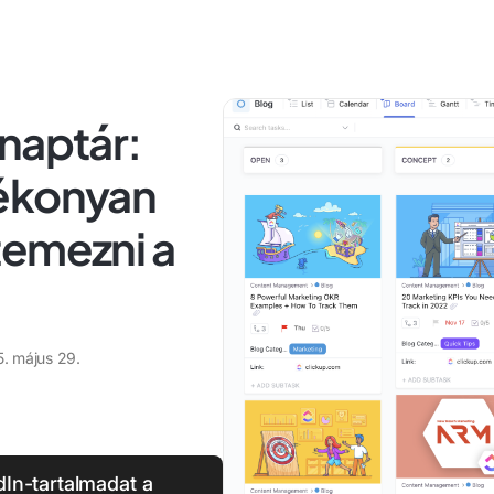
naptár:
tékonyan
temezni a
. május 29.
In-tartalmadat a