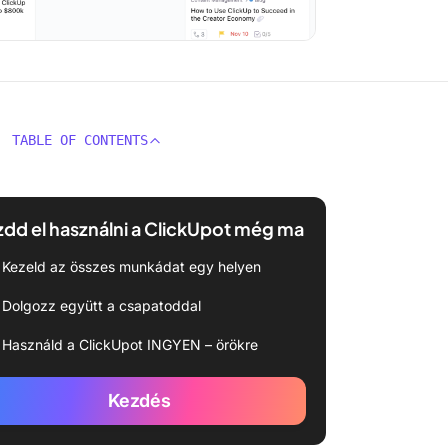
TABLE OF CONTENTS
dd el használni a ClickUpot még ma
Kezeld az összes munkádat egy helyen
Dolgozz együtt a csapatoddal
Használd a ClickUpot INGYEN – örökre
Kezdés