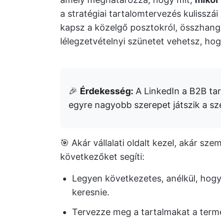
a stratégiai tartalomtervezés kulisszá
kapsz a közelgő posztokról, összhangb
lélegzetvételnyi szünetet vehetsz, ho
🎉
Érdekesség:
A LinkedIn a B2B tar
egyre nagyobb szerepet játszik a sz
🎯 Akár vállalati oldalt kezel, akár sz
következőket segíti:
Legyen következetes, anélkül, hogy 
keresnie.
Tervezze meg a tartalmakat a ter